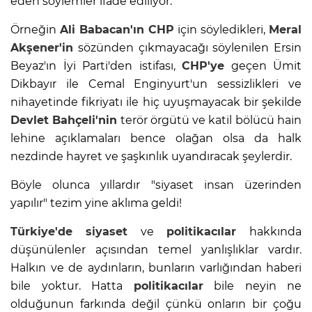
eden söylemler ifade ediliyor.
Örneğin
Ali Babacan'ın
CHP
için söyledikleri,
Meral
Akşener'in
sözünden çıkmayacağı söylenilen Ersin
Beyaz'ın İyi Parti'den istifası,
CHP'ye
geçen Ümit
Dikbayır ile Cemal Enginyurt'un sessizlikleri ve
nihayetinde fikriyatı ile hiç uyuşmayacak bir şekilde
Devlet Bahçeli'nin
terör örgütü ve katil bölücü hain
lehine açıklamaları bence olağan olsa da halk
nezdinde hayret ve şaşkınlık uyandıracak şeylerdir.
Böyle olunca yıllardır "siyaset insan üzerinden
yapılır" tezim yine aklıma geldi!
Türkiye'de
siyaset
ve
politikacılar
hakkında
düşünülenler açısından temel yanlışlıklar vardır.
Halkın ve de aydınların, bunların varlığından haberi
bile yoktur. Hatta
politikacılar
bile neyin ne
olduğunun farkında değil çünkü onların bir çoğu