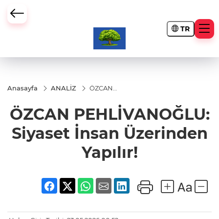
TR
Anasayfa
ANALİZ
ÖZCAN
PEHLİVANOĞLU:
Siyaset İnsan
ÖZCAN PEHLİVANOĞLU:
Üzerinden
Yapılır!
Siyaset İnsan Üzerinden
Yapılır!