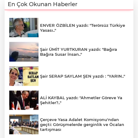
En Çok Okunan Haberler
ENVER ÖZBİLEN yazdı: "Terörsüz Türkiye
Yasası.."
Şair ÜMİT YURTKURAN yazdı: "Bağıra
Bağıra Susar İnsan.."
Şair SERAP SAYLAM ŞEN yazdı : "YARIN.."
ALİ KAYBAL yazdı: "Ahmetler Göreve Ya
Şehitler?.."
Çerçeve Yasa Adalet Komisyonu'ndan
geçti: Görüşmelerde gerginlik ve Öcalan
tartışması