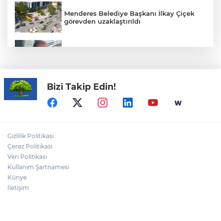
Menderes Belediye Başkanı İlkay Çiçek
görevden uzaklaştırıldı
BÜLENT ERTEKİN yazdı: "Sarsılan Güven
Kimin Güveni?.."
Bizi Takip Edin!
Kadınlar artık şehirlerde de söz sahibi
oluyor
TV kanallarında yeni dönem: 16
Gizlilik Politikası
Ağustos'ta değişiyor
Çerez Politikası
Veri Politikası
Kullanım Şartnamesi
Akın Gürlek: Örgüt silahları bırakacak,
mağaraları boşaltacak
Künye
İletişim