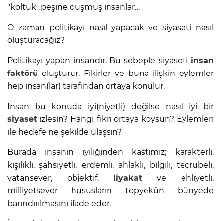
"koltuk" peşine düşmüş insanlar…
O zaman politikayı nasıl yapacak ve siyaseti nasıl
oluşturacağız?
Politikayı yapan insandır. Bu sebeple siyaseti
insan
faktörü
oluşturur. Fikirler ve buna ilişkin eylemler
hep insan(lar) tarafından ortaya konulur.
İnsan bu konuda iyi(niyetli) değilse nasıl iyi bir
siyaset
izlesin? Hangi fikri ortaya koysun? Eylemleri
ile hedefe ne şekilde ulaşsın?
Burada insanın iyiliğinden kastımız; karakterli,
kişilikli, şahsiyetli, erdemli, ahlaklı, bilgili, tecrübeli,
vatansever, objektif,
liyakat
ve ehliyetli,
milliyetsever hususların topyekûn bünyede
barındırılmasını ifade eder.