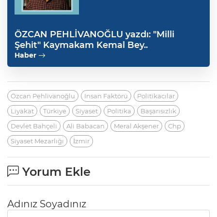
ÖZCAN PEHLİVANOĞLU yazdı: "Milli
Şehit" Kaymakam Kemal Bey..
Haber
Özcan Pehlivanoğlu
Insan Faktörü
Politikacılar
Liyakat
Türkiye
Siyaset
Politika
Başarısızlık
Devlet Bahçeli
Ali Babacan
Meral Akşener
Chp
Siyaset Mezarlığı
İzmir
Yorum Ekle
Adınız Soyadınız