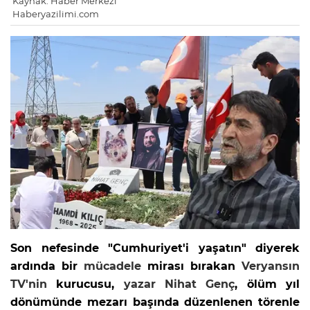
Kaynak: Haber Merkezi
Haberyazilimi.com
Son nefesinde "Cumhuriyet'i yaşatın" diyerek
ardında bir
mücadele
mirası bırakan
Veryansın
TV'nin
kurucusu,
yazar
Nihat Genç
, ölüm yıl
dönümünde mezarı başında düzenlenen törenle