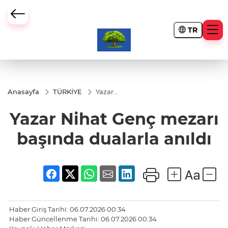
TR
Anasayfa
TÜRKİYE
Yazar
Nihat
Genç
Yazar Nihat Genç mezarı
mezarı
başında
dualarla
başında dualarla anıldı
anıldı
Haber Giriş Tarihi: 06.07.2026 00:34
Haber Güncellenme Tarihi: 06.07.2026 00:34