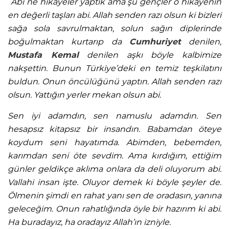
“
Abi ne hikayeler yaptık ama şu gençler o hikayenin
en değerli taşları abi. Allah senden razı olsun ki bizleri
sağa sola savrulmaktan, solun sağın diplerinde
boğulmaktan kurtarıp da
Cumhuriyet
denilen,
Mustafa Kemal
denilen aşkı böyle kalbimize
nakşettin. Bunun Türkiye’deki en temiz teşkilatını
buldun. Onun öncülüğünü yaptın. Allah senden razı
olsun. Yattığın yerler mekan olsun abi.
Sen iyi adamdın, sen namuslu adamdın. Sen
hesapsız kitapsız bir insandın. Babamdan öteye
koydum seni hayatımda. Abimden, bebemden,
karımdan seni öte sevdim. Ama kırdığım, ettiğim
günler geldikçe aklıma onlara da deli oluyorum abi.
Vallahi insan işte. Oluyor demek ki böyle şeyler de.
Ölmenin şimdi en rahat yanı sen de oradasın, yanına
geleceğim. Onun rahatlığında öyle bir hazırım ki abi.
Ha buradayız, ha oradayız Allah’ın izniyle.