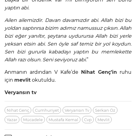
yaptın abi.
Ailen ailemizdir. Davan davamızdır abi. Allah bizi bu
yoldan saptırırsa bizim adımız namussuz çıksın. Allah
bizi eğer yanıltır, şeytana uydurursa Allah bizi yerle
yeksan etsin abi. Sen öyle saf temiz bir yol koydun.
Sen bizi gururla kabadayı yaptın bu memlekette
Allah razı olsun. Seni seviyoruz abi.
”
Anmanın ardından V Kafe’de
Nihat Genç’in
ruhu
için
mevlit
okutuldu.
Veryansın tv
Nihat Genç
Cumhuriyet
Veryansın Tv
Serkan Öz
Yazar
Mücadele
Mustafa Kemal
Cvp
Mevlit