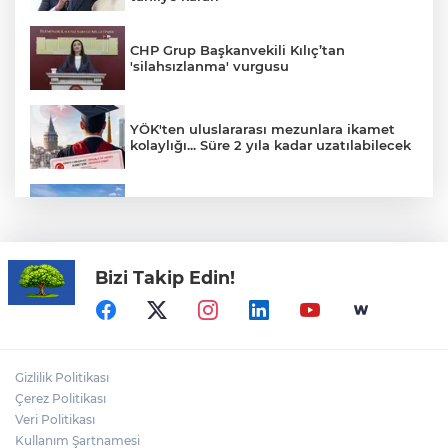
CHP Grup Başkanvekili Kılıç’tan
'silahsızlanma' vurgusu
YÖK'ten uluslararası mezunlara ikamet
kolaylığı... Süre 2 yıla kadar uzatılabilecek
Yağış sonrası deniz uyarısı! Bulanık ve
kötü kokulu suda yüzmeyin
Bizi Takip Edin!
Yapay zekada onlarca uygulamanın
yerini tek asistan alabilir
Fındık alım fiyatları açıklandı... Alımlar 24
Gizlilik Politikası
Ağustos'ta başlıyor
Çerez Politikası
Veri Politikası
Kullanım Şartnamesi
ALİ BEKTAN yazdı: "ABD Türkiye’yi