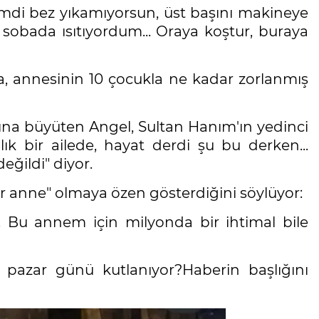
imdi bez yıkamıyorsun, üst başını makineye
obada ısıtıyordum... Oraya koştur, buraya
a, annesinin 10 çocukla ne kadar zorlanmış
ına büyüten Angel, Sultan Hanım'ın yedinci
ık bir ailede, hayat derdi şu bu derken...
ğildi" diyor.
r anne" olmaya özen gösterdiğini söylüyor:
Bu annem için milyonda bir ihtimal bile
pazar günü kutlanıyor?Haberin başlığını