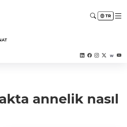
TR
NAT
akta annelik nasıl