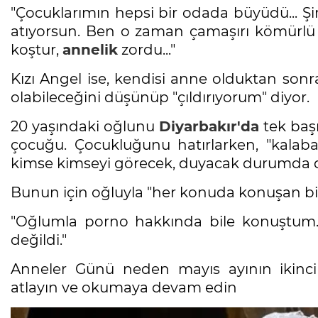
"Çocuklarımın hepsi bir odada büyüdü... Ş
atıyorsun. Ben o zaman çamaşırı kömürlü s
koştur,
annelik
zordu..."
Kızı Angel ise, kendisi anne olduktan sonr
olabileceğini düşünüp "çıldırıyorum" diyor.
20 yaşındaki oğlunu
Diyarbakır'da
tek baş
çocuğu. Çocukluğunu hatırlarken, "kalabal
kimse kimseyi görecek, duyacak durumda de
Bunun için oğluyla "her konuda konuşan bi
"Oğlumla porno hakkında bile konuştum. 
değildi."
Anneler Günü neden mayıs ayının ikinci 
atlayın ve okumaya devam edin