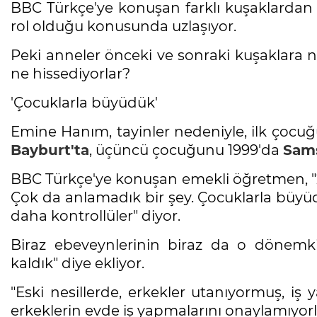
BBC Türkçe'ye konuşan farklı kuşaklardan 
rol olduğu konusunda uzlaşıyor.
Peki anneler önceki ve sonraki kuşaklara n
ne hissediyorlar?
'Çocuklarla büyüdük'
Emine Hanım, tayinler nedeniyle, ilk çocu
Bayburt'ta
, üçüncü çocuğunu 1999'da
Sam
BBC Türkçe'ye konuşan emekli öğretmen, "22-
Çok da anlamadık bir şey. Çocuklarla büyüdü
daha kontrollüler" diyor.
Biraz ebeveynlerinin biraz da o dönemki 
kaldık" diye ekliyor.
"Eski nesillerde, erkekler utanıyormuş, i
erkeklerin evde iş yapmalarını onaylamıyorla