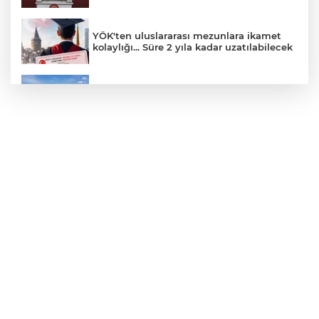
YÖK'ten uluslararası mezunlara ikamet
kolaylığı... Süre 2 yıla kadar uzatılabilecek
Yağış sonrası deniz uyarısı! Bulanık ve
kötü kokulu suda yüzmeyin
Yapay zekada onlarca uygulamanın
yerini tek asistan alabilir
Fındık alım fiyatları açıklandı... Alımlar 24
Ağustos'ta başlıyor
ALİ BEKTAN yazdı: "ABD Türkiye’yi
Ortadoğu Ülkesi Yapıyor"