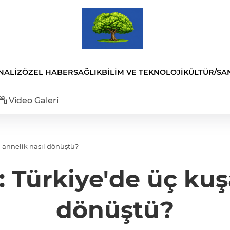
NALİZ
ÖZEL HABER
SAĞLIK
BİLİM VE TEKNOLOJİ
KÜLTÜR/SA
Video Galeri
a annelik nasıl dönüştü?
: Türkiye'de üç kuş
dönüştü?