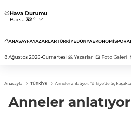
Hava Durumu
Bursa
32 °
ANASAYFA
YAZARLAR
TÜRKİYE
DÜNYA
EKONOMİ
SPOR
A
8 Ağustos 2026-Cumartesi
Yazarlar
Foto Galeri
Anasayfa
TÜRKİYE
Anneler anlatıyor: Türkiye'de üç kuşakt
Anneler anlatıyor