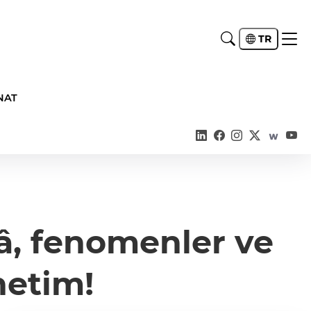
TR
NAT
â, fenomenler ve
netim!