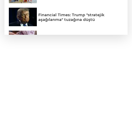
Financial Times: Trump "stratejik
aşağılanma" tuzağına düştü
Yaşlı ve engelli aylıkları artışlı hesaplarda
Cumhurbaşkanı Erdoğan’dan 'Terörsüz
Türkiye' mesajı
Tarım ve su havzalarında yeni dönem!
Kritik yönetmelik değişiklikleri
'Resmi'leşti
TÜBİTAK'ın 2232 Programı sonuçlandı...
75 araştırmacı Türkiye'ye geliyor