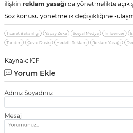
ilişkin
reklam yasağı
da yönetmelikte açık ş
Söz konusu yönetmelik değişikliğine -ulaş
Ticaret Bakanlığı
Yapay Zeka
Sosyal Medya
Influencer
E
Tanıtım
Çevre Dostu
Hedefli Reklam
Reklam Yasağı
De
Kaynak: IGF
Yorum Ekle
Adınız Soyadınız
Mesaj