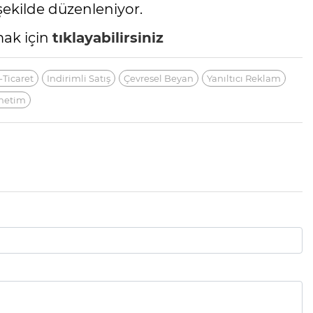
ekilde düzenleniyor.
mak için
tıklayabilirsiniz
-Ticaret
Indirimli Satış
Çevresel Beyan
Yanıltıcı Reklam
netim