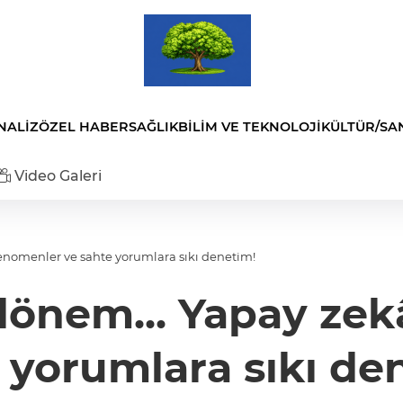
NALİZ
ÖZEL HABER
SAĞLIK
BİLİM VE TEKNOLOJİ
KÜLTÜR/SA
Video Galeri
enomenler ve sahte yorumlara sıkı denetim!
önem... Yapay zek
 yorumlara sıkı de