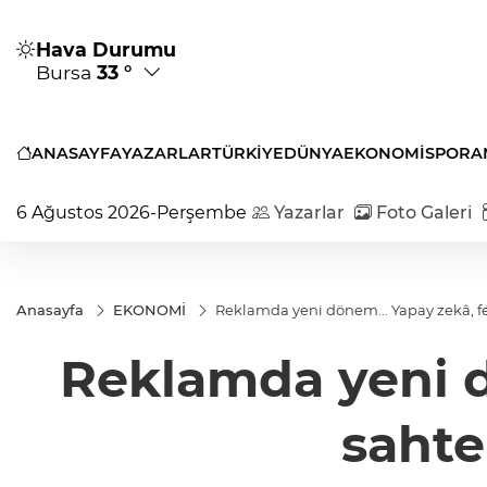
Hava Durumu
Bursa
33 °
ANASAYFA
YAZARLAR
TÜRKİYE
DÜNYA
EKONOMİ
SPOR
A
6 Ağustos 2026-Perşembe
Yazarlar
Foto Galeri
Anasayfa
EKONOMİ
Reklamda yeni dönem... Yapay zekâ, f
Reklamda yeni d
sahte