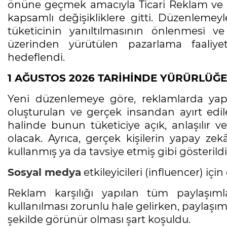
önüne geçmek amacıyla Ticari Reklam ve H
kapsamlı değişikliklere gitti. Düzenlemeyle d
tüketicinin yanıltılmasının önlenmesi v
üzerinden yürütülen pazarlama faaliyet
hedeflendi.
1 AĞUSTOS 2026 TARİHİNDE YÜRÜRLÜĞE
Yeni düzenlemeye göre, reklamlarda yapa
oluşturulan ve gerçek insandan ayırt edile
halinde bunun tüketiciye açık, anlaşılır ve 
olacak. Ayrıca, gerçek kişilerin yapay zekâ
kullanmış ya da tavsiye etmiş gibi gösterild
Sosyal medya
etkileyicileri (influencer) için
Reklam karşılığı yapılan tüm paylaşıml
kullanılması zorunlu hale gelirken, paylaşı
şekilde görünür olması şart koşuldu.