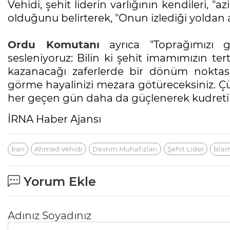
Vehidi, şehit liderin varlığının kendileri, "a
olduğunu belirterek, "Onun izlediği yoldan 
Ordu Komutanı
ayrıca "Toprağımızı
sesleniyoruz: Bilin ki şehit imamımızın tert
kazanacağı zaferlerde bir dönüm noktası 
görme hayalinizi mezara götüreceksiniz. Ç
her geçen gün daha da güçlenerek kudretin 
İRNA Haber Ajansı
İran
Ahmed Vehidi
Devrim Muhafızları
Şehit Lider
İsla
Yorum Ekle
Adınız Soyadınız