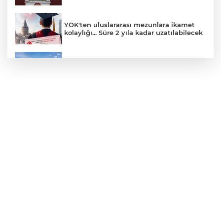
YÖK'ten uluslararası mezunlara ikamet
kolaylığı... Süre 2 yıla kadar uzatılabilecek
Yağış sonrası deniz uyarısı! Bulanık ve
kötü kokulu suda yüzmeyin
Yapay zekada onlarca uygulamanın
yerini tek asistan alabilir
Fındık alım fiyatları açıklandı... Alımlar 24
Ağustos'ta başlıyor
ALİ BEKTAN yazdı: "ABD Türkiye’yi
Ortadoğu Ülkesi Yapıyor"