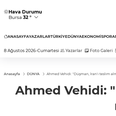
Hava Durumu
Bursa
32 °
ANASAYFA
YAZARLAR
TÜRKİYE
DÜNYA
EKONOMİ
SPOR
A
8 Ağustos 2026-Cumartesi
Yazarlar
Foto Galeri
Anasayfa
DÜNYA
Ahmed Vehidi: "Düşman, İran'ı teslim al
Ahmed Vehidi: "