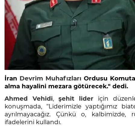
İran
Devrim
Muhafızları
Ordusu Komut
alma hayalini mezara götürecek." dedi.
Ahmed Vehidi
,
şehit lider
için düzenl
konuşmada, "Liderimizle yaptığımız biate
ayrılmayacağız. Çünkü o, kalbimizde, 
ifadelerini kullandı.