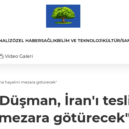
NALİZ
ÖZEL HABER
SAĞLIK
BİLİM VE TEKNOLOJİ
KÜLTÜR/SA
Video Galeri
ma hayalini mezara götürecek"
Düşman, İran'ı tesl
mezara götürecek