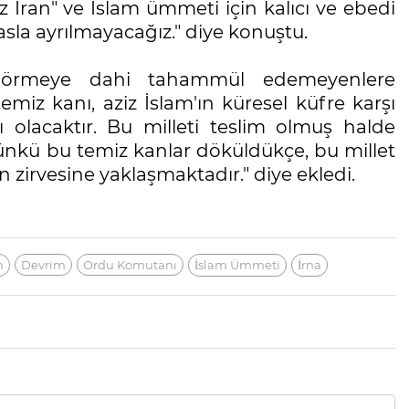
ziz İran" ve İslam ümmeti için kalıcı ve ebedi
asla ayrılmayacağız." diye konuştu.
 görmeye dahi tahammül edemeyenlere
emiz kanı, aziz İslam'ın küresel küfre karşı
olacaktır. Bu milleti teslim olmuş halde
ünkü bu temiz kanlar döküldükçe, bu millet
zirvesine yaklaşmaktadır." diye ekledi.
m
Devrim
Ordu Komutanı
İslam Ümmeti
İrna