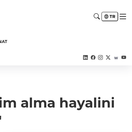
TR
NAT
im alma hayalini
"