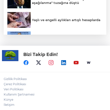
aşağılanma" tuzağına düştü
Yaşlı ve engelli aylıkları artışlı hesaplarda
CHP'de kongre hazırlıkları hızlandı... 8 ile
daha yeni il başkanı atandı
Bizi Takip Edin!
Bursa Açıkhava'da 'Cimri'ye alkış
yağmuru
TOFAŞ’ın rakipleri belli oldu! İşte yeni
Gizlilik Politikası
sezon fikstürü
Çerez Politikası
Veri Politikası
Kullanım Şartnamesi
Fiyatı 1 günde yarıya düştü: Üreticiler
durumdan şikayetçi
Künye
İletişim