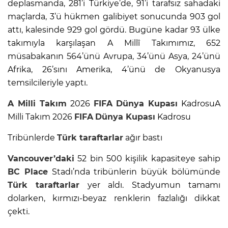
deplasmanda, 281’i Türkiye’de, 91’i tarafsız sahadaki
maçlarda, 3’ü hükmen galibiyet sonucunda 903 gol
attı, kalesinde 929 gol gördü. Bugüne kadar 93 ülke
takımıyla karşılaşan A Millî Takımımız, 652
müsabakanın 564’ünü Avrupa, 34’ünü Asya, 24’ünü
Afrika, 26’sını Amerika, 4’ünü de Okyanusya
temsilcileriyle yaptı.
A Milli Takım
2026
FIFA
Dünya Kupası
KadrosuA
Milli Takım 2026
FIFA
Dünya Kupası
Kadrosu
Tribünlerde
Türk taraftarlar
ağır bastı
Vancouver’daki
52 bin 500 kişilik kapasiteye sahip
BC Place
Stadı’nda tribünlerin büyük bölümünde
Türk taraftarlar
yer aldı. Stadyumun tamamı
dolarken, kırmızı-beyaz renklerin fazlalığı dikkat
çekti.