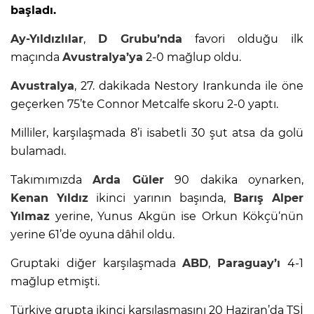
başladı.
Ay-Yıldızlılar
,
D Grubu’nda
favori olduğu ilk
maçında
Avustralya’ya
2-0 mağlup oldu.
Avustralya
, 27. dakikada Nestory Irankunda ile öne
geçerken 75’te Connor Metcalfe skoru 2-0 yaptı.
Milliler, karşılaşmada 8’i isabetli 30 şut atsa da golü
bulamadı.
Takımımızda
Arda Güler
90 dakika oynarken,
Kenan Yıldız
ikinci yarının başında,
Barış Alper
Yılmaz
yerine, Yunus Akgün ise Orkun Kökçü‘nün
yerine 61’de oyuna dâhil oldu.
Gruptaki diğer karşılaşmada
ABD
,
Paraguay’ı
4-1
mağlup etmişti.
Türkiye grupta ikinci karşılaşmasını 20 Haziran’da TSİ