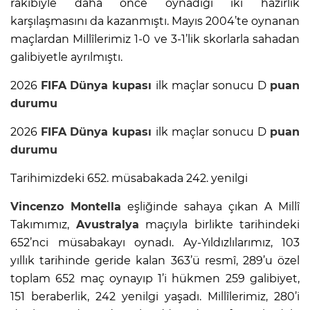
rakibiyle daha önce oynadığı iki hazırlık
karşılaşmasını da kazanmıştı. Mayıs 2004’te oynanan
maçlardan Millîlerimiz 1-0 ve 3-1’lik skorlarla sahadan
galibiyetle ayrılmıştı.
2026
FIFA
Dünya kupası
ilk maçlar sonucu D
puan
durumu
2026
FIFA
Dünya kupası
ilk maçlar sonucu D
puan
durumu
Tarihimizdeki 652. müsabakada 242. yenilgi
Vincenzo Montella
eşliğinde sahaya çıkan A Millî
Takımımız,
Avustralya
maçıyla birlikte tarihindeki
652’nci müsabakayı oynadı. Ay-Yıldızlılarımız, 103
yıllık tarihinde geride kalan 363’ü resmî, 289’u özel
toplam 652 maç oynayıp 1’i hükmen 259 galibiyet,
151 beraberlik, 242 yenilgi yaşadı. Millîlerimiz, 280’i