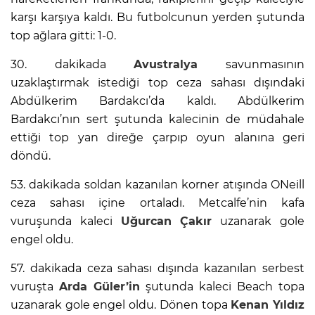
karşı karşıya kaldı. Bu futbolcunun yerden şutunda
top ağlara gitti: 1-0.
30. dakikada
Avustralya
savunmasının
uzaklaştırmak istediği top ceza sahası dışındaki
Abdülkerim Bardakcı’da kaldı. Abdülkerim
Bardakcı’nın sert şutunda kalecinin de müdahale
ettiği top yan direğe çarpıp oyun alanına geri
döndü.
53. dakikada soldan kazanılan korner atışında ONeill
ceza sahası içine ortaladı. Metcalfe’nin kafa
vuruşunda kaleci
Uğurcan Çakır
uzanarak gole
engel oldu.
57. dakikada ceza sahası dışında kazanılan serbest
vuruşta
Arda Güler’in
şutunda kaleci Beach topa
uzanarak gole engel oldu. Dönen topa
Kenan Yıldız