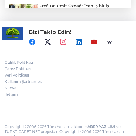
Prof. Dr. Ümit Özdağ: “Yanlış bir iş
yapılıyor biz de bu yanlış iş karşısında
Türk milletini uyarmaya devam
edeceğiz”
Bizi Takip Edin!
Bursa Açıkhava'da 'Cimri'ye alkış
yağmuru
TÜBİTAK'tan lisansüstü araştırmacılara
Gizlilik Politikası
performans bursu çağrısı
Çerez Politikası
Veri Politikası
Kullanım Şartnamesi
Cumhurbaşkanı Erdoğan, Bahçeli'yi
Külliye'de kabul etti
Künye
İletişim
Copyright© 2006-2026 Tüm hakları saklıdır.
HABER YAZILIMI
ve
TURKTICARET.NET projesidir. Copyright© 2006-2026 Tüm hakları