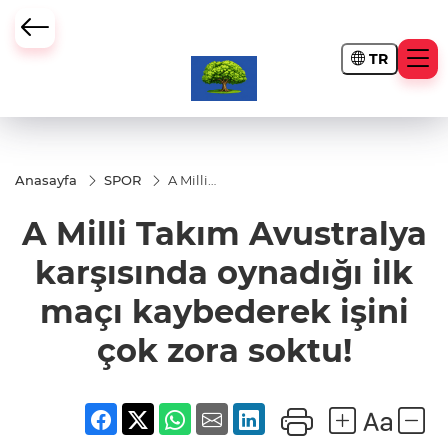
TR
Anasayfa
SPOR
A Milli
Takım
Avustralya
A Milli Takım Avustralya
karşısında
oynadığı ilk
maçı
karşısında oynadığı ilk
kaybederek
işini çok
maçı kaybederek işini
zora soktu!
çok zora soktu!