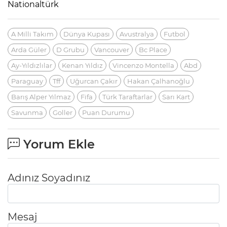
Nationaltürk
A Milli Takım
Dünya Kupası
Avustralya
Futbol
Arda Güler
D Grubu
Vancouver
Bc Place
Ay-Yıldızlılar
Kenan Yıldız
Vincenzo Montella
Abd
Paraguay
Tff
Uğurcan Çakır
Hakan Çalhanoğlu
Barış Alper Yılmaz
Fifa
Türk Taraftarlar
Sarı Kart
Savunma
Goller
Puan Durumu
Yorum Ekle
Adınız Soyadınız
Mesaj