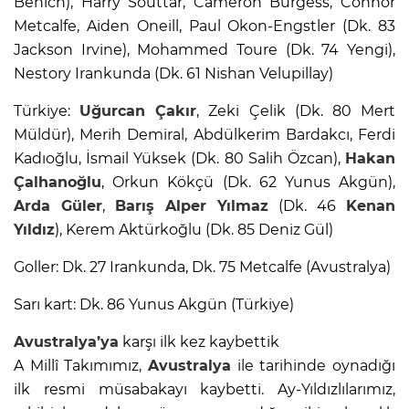
Behich), Harry Souttar, Cameron Burgess, Connor
Metcalfe, Aiden Oneill, Paul Okon-Engstler (Dk. 83
Jackson Irvine), Mohammed Toure (Dk. 74 Yengi),
Nestory Irankunda (Dk. 61 Nishan Velupillay)
Türkiye:
Uğurcan Çakır
, Zeki Çelik (Dk. 80 Mert
Müldür), Merih Demiral, Abdülkerim Bardakcı, Ferdi
Kadıoğlu, İsmail Yüksek (Dk. 80 Salih Özcan),
Hakan
Çalhanoğlu
, Orkun Kökçü (Dk. 62 Yunus Akgün),
Arda Güler
,
Barış Alper Yılmaz
(Dk. 46
Kenan
Yıldız
), Kerem Aktürkoğlu (Dk. 85 Deniz Gül)
Goller: Dk. 27 Irankunda, Dk. 75 Metcalfe (Avustralya)
Sarı kart: Dk. 86 Yunus Akgün (Türkiye)
Avustralya’ya
karşı ilk kez kaybettik
A Millî Takımımız,
Avustralya
ile tarihinde oynadığı
ilk resmi müsabakayı kaybetti. Ay-Yıldızlılarımız,