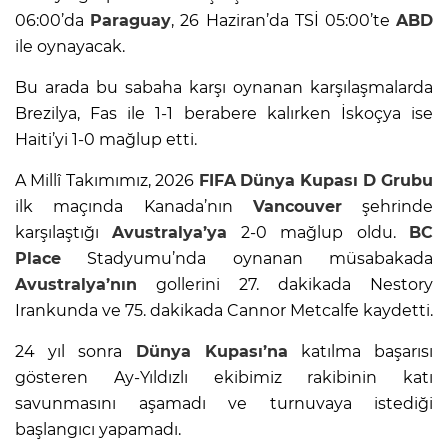
06:00’da
Paraguay
, 26 Haziran’da TSİ 05:00’te
ABD
ile oynayacak.
Bu arada bu sabaha karşı oynanan karşılaşmalarda
Brezilya, Fas ile 1-1 berabere kalırken İskoçya ise
Haiti’yi 1-0 mağlup etti.
A Millî Takımımız, 2026
FIFA
Dünya Kupası
D Grubu
ilk maçında Kanada’nın
Vancouver
şehrinde
karşılaştığı
Avustralya’ya
2-0 mağlup oldu.
BC
Place
Stadyumu’nda oynanan müsabakada
Avustralya’nın
gollerini 27. dakikada Nestory
Irankunda ve 75. dakikada Cannor Metcalfe kaydetti.
24 yıl sonra
Dünya Kupası’na
katılma başarısı
gösteren Ay-Yıldızlı ekibimiz rakibinin katı
savunmasını aşamadı ve turnuvaya istediği
başlangıcı yapamadı.