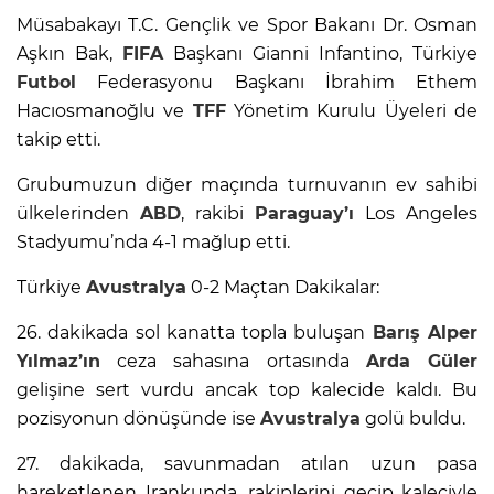
Müsabakayı T.C. Gençlik ve Spor Bakanı Dr. Osman
Aşkın Bak,
FIFA
Başkanı Gianni Infantino, Türkiye
Futbol
Federasyonu Başkanı İbrahim Ethem
Hacıosmanoğlu ve
TFF
Yönetim Kurulu Üyeleri de
takip etti.
Grubumuzun diğer maçında turnuvanın ev sahibi
ülkelerinden
ABD
, rakibi
Paraguay’ı
Los Angeles
Stadyumu’nda 4-1 mağlup etti.
Türkiye
Avustralya
0-2 Maçtan Dakikalar:
26. dakikada sol kanatta topla buluşan
Barış Alper
Yılmaz’ın
ceza sahasına ortasında
Arda Güler
gelişine sert vurdu ancak top kalecide kaldı. Bu
pozisyonun dönüşünde ise
Avustralya
golü buldu.
27. dakikada, savunmadan atılan uzun pasa
hareketlenen Irankunda, rakiplerini geçip kaleciyle