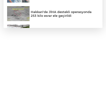
Hakkari'de JİHA destekli operasyonda
253 kilo esrar ele geçirildi
Kadınlar artık şehirlerde de söz sahibi
oluyor
Özel öğrenci yurtlarına ilişkin yönetmelik
değişikliği... Geçiş süresi uzatıldı
Lukaku Fener’e mi, Beşiktaş’a mı geliyor?
Siyasetçilere taş çıkartan Vali