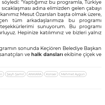
söyledi: "Yaptığımız bu programla, Türkiye
ha sıcaklaşması adına elimizden gelen çabayı
şkanımız Mesut Özarslan başta olmak üzere,
çen tüm arkadaşlarımıza bu programı
e teşekkürlerimi sunuyorum. Bu programı
luyuz. Hepinize katılımınız ve bizleri yalnız
rogramın sonunda Keçiören Belediye Başkan
sanatçıları ve
halk dansları
ekibine çiçek ve
rı
Şeyh Şamil
ANKARA
Konser
Mehmet Aygün