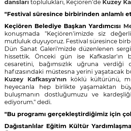
dansları
toplulukları, Keçiören'de
Kuzey Ka
"Festival süresince birbirinden anlamlı et
Keçiören Belediye Başkan Yardımcısı
M
konuşmada "Keçiören'imizde siz değerli
mutluluk duyuyoruz. Festival süresince birbir
Dün Sanat Galeri'mizde düzenlenen sergide
hissettik. Önceki gün ise Kafkaslar'ı
cesaretini, bağımsızlık uğruna verdiği 
hafızasındaki müstesna yerini yaşatacak büs
Kuzey Kafkasya'nın
köklü kültürünü, mü
heyecanla hep birlikte yaşamaktan bü
buluşmanın dostluğumuzu ve kardeşliğ
ediyorum." dedi.
"Bu programı gerçekleştirdiğimiz için ç
Dağıstanlılar Eğitim Kültür Yardımlaş