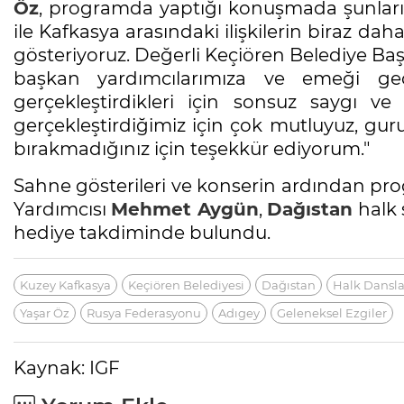
Öz
, programda yaptığı konuşmada şunları 
ile Kafkasya arasındaki ilişkilerin biraz da
gösteriyoruz. Değerli Keçiören Belediye Ba
başkan yardımcılarımıza ve emeği ge
gerçekleştirdikleri için sonsuz saygı v
gerçekleştirdiğimiz için çok mutluyuz, gurur
bırakmadığınız için teşekkür ediyorum."
Sahne gösterileri ve konserin ardından p
Yardımcısı
Mehmet Aygün
,
Dağıstan
halk 
hediye takdiminde bulundu.
Kuzey Kafkasya
Keçiören Belediyesi
Dağıstan
Halk Dansla
Yaşar Öz
Rusya Federasyonu
Adıgey
Geleneksel Ezgiler
Kaynak: IGF