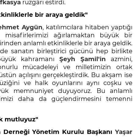
fkasya
rüzgârı estirdi.
kinliklerle bir araya geldik"
ehmet Aygün
, katılımcılara hitaben yaptığı
 misafirlerimizi ağırlamaktan büyük bir
inden anlamlı etkinliklerle bir araya geldik.
 sanatın birleştirici gücünü hep birlikte
n büyük kahramanı
Şeyh Şamil'in
azmini,
onurlu mücadeleyi ve milletimizin ortak
tün açılışını gerçekleştirdik. Bu akşam ise
ziğini ve halk oyunlarını aynı coşku ve
yük memnuniyet duyuyoruz. Bu anlamlı
imizi daha da güçlendirmesini temenni
ok mutluyuz"
ma Derneği Yönetim Kurulu Başkanı
Yaşar