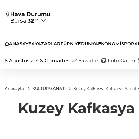
Hava Durumu
Bursa
32 °
ANASAYFA
YAZARLAR
TÜRKİYE
DÜNYA
EKONOMİ
SPOR
A
8 Ağustos 2026-Cumartesi
Yazarlar
Foto Galeri
Anasayfa
KÜLTÜR/SANAT
Kuzey Kafkasya Kültür ve Sanat F
Kuzey Kafkasya K