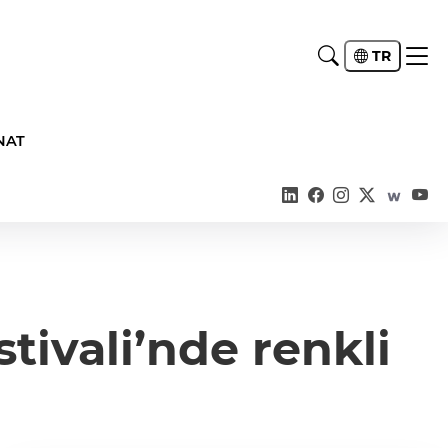
TR
NAT
tivali’nde renkli