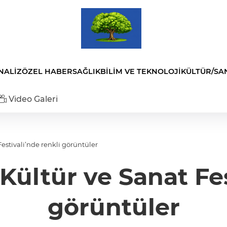
NALİZ
ÖZEL HABER
SAĞLIK
BİLİM VE TEKNOLOJİ
KÜLTÜR/SA
Video Galeri
estivali’nde renkli görüntüler
ültür ve Sanat Fes
görüntüler