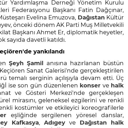
ültür Yardımlaşma Derneği Yönetim Kurulu
kleri Federasyonu Başkanı Fatin Dağçınar,
 Müsteşarı Evelina Emuzova,
Dağıstan
Kültür
v, önceki dönem AK Parti Muş Milletvekili
şkilat Başkanı Ahmet Er, diplomatik heyetler,
k sayıda davetli katıldı.
eçiören'de yankılandı
den
Şeyh Şamil
anısına hazırlanan büstün
n Keçiören Sanat Galerisi'nde gerçekleştirilen
ürü temalı serginin açılışıyla devam etti. Üç
nliğİ ise son gün düzenlenen
konser
ve
halk
anat ve Gösteri Merkezi'nde gerçekleşen
rel mirasını, geleneksel ezgilerini ve renkli
enkli kostümler ve etkileyici koreografilerle
er
eşliğinde sergilenen yöresel danslar,
ey Kafkasya
,
Adıgey
ve
Dağıstan
halk