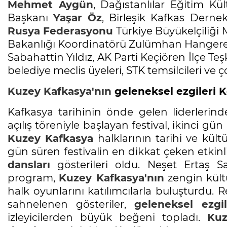
Mehmet Aygün
, Dağıstanlılar Eğitim K
Başkanı
Yaşar Öz
, Birleşik Kafkas Derne
Rusya Federasyonu
Türkiye Büyükelçiliği
Bakanlığı Koordinatörü Zulümhan Hangereye
Sabahattin Yıldız, AK Parti Keçiören İlçe Te
belediye meclis üyeleri, STK temsilcileri ve ço
Kuzey Kafkasya'nın
geleneksel ezgileri K
Kafkasya tarihinin önde gelen liderlerin
açılış töreniyle başlayan festival, ikinci gü
Kuzey Kafkasya
halklarının tarihi ve kült
gün süren festivalin en dikkat çeken etki
dansları
gösterileri oldu. Neşet Ertaş S
program,
Kuzey Kafkasya'nın
zengin kültü
halk oyunlarını katılımcılarla buluşturdu. R
sahnelenen gösteriler,
geleneksel ezgil
izleyicilerden büyük beğeni topladı.
Kuz