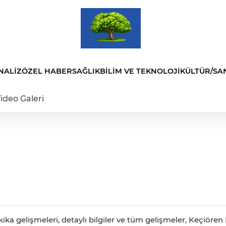
NALİZ
ÖZEL HABER
SAĞLIK
BİLİM VE TEKNOLOJİ
KÜLTÜR/SA
ideo Galeri
ika gelişmeleri, detaylı bilgiler ve tüm gelişmeler, Keçiören