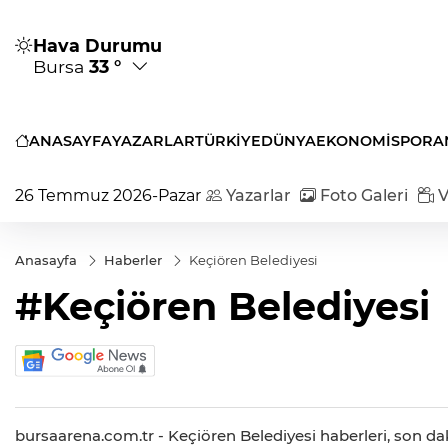
Hava Durumu
Bursa
33 °
ANASAYFA
YAZARLAR
TÜRKİYE
DÜNYA
EKONOMİ
SPOR
A
26 Temmuz 2026-Pazar
Yazarlar
Foto Galeri
V
Anasayfa
Haberler
Keçiören Belediyesi
#Keçiören Belediyesi
bursaarena.com.tr - Keçiören Belediyesi haberleri, son dak