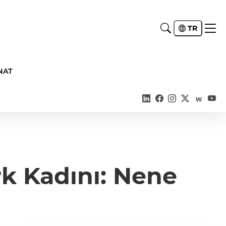
TR
NAT
rk Kadını: Nene