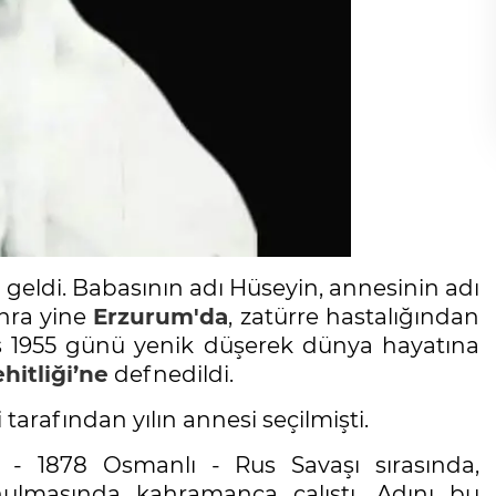
eldi. Babasının adı Hüseyin, annesinin adı
nra yine
Erzurum'da
, zatürre hastalığından
1955 günü yenik düşerek dünya hayatına
hitliği’ne
defnedildi.
arafından yılın annesi seçilmişti.
 - 1878 Osmanlı - Rus Savaşı sırasında,
lmasında kahramanca çalıştı. Adını bu