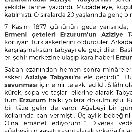
şekilde tarihe yazdırdı. Mücâdeleye, küçü
katılmıştı. O sıralarda 20 yaşlarında genç bir
7 Kasım 1877 gününün gece yarısında, 
Ermeni çeteleri
Erzurum'un
Aziziye T
koruyan Türk askerlerini öldürdüler. Arka
karşılaşmaksızın tabyayı ele geçirdiler. Ba
er, şehir merkezine ulaşıp kara haberi
Erzur
Sabah ezanından hemen sonra minârelerde
askeri
Aziziye Tabyası'nı
ele geçirdi."" 
savunması
için emir telakki edildi. Silâhı o
kürek, sopa ve taşları ellerine alarak Tab
tüm
Erzurum
halkı yollara dökülmüştü. K
bir tâze gelin de vardı. Ağabeyi bir gü
kollarında can vermişti. Üç aylık bebeğini
O'na emânet ediyorum."" Diyerek vedâ
ağabeyinin kasaturasını alarak sokağa fırlam