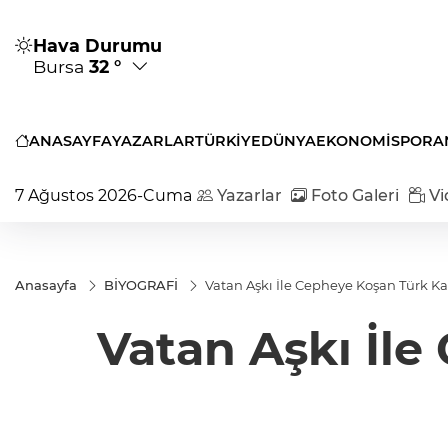
Hava Durumu
Bursa
32 °
ANASAYFA
YAZARLAR
TÜRKİYE
DÜNYA
EKONOMİ
SPOR
A
7 Ağustos 2026-Cuma
Yazarlar
Foto Galeri
Vi
Anasayfa
BİYOGRAFİ
Vatan Aşkı İle