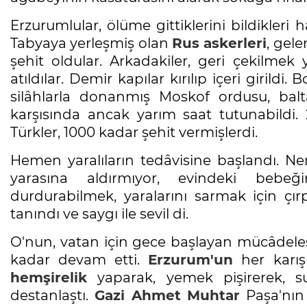
Erzurumlular, ölüme gittiklerini bildikleri 
Tabyaya yerleşmiş olan
Rus askerleri
, gele
şehit oldular. Arkadakiler, geri çekilmek y
atıldılar. Demir kapılar kırılıp içeri girildi
silâhlarla donanmış Moskof ordusu, baltalı
karşısında ancak yarım saat tutunabildi. 
Türkler, 1000 kadar şehit vermişlerdi.
Hemen yaralıların tedâvisine başlandı. Ne
yarasına aldırmıyor, evindeki bebeği
durdurabilmek, yaralarını sarmak için çı
tanındı ve saygı ile sevil di.
O'nun, vatan için gece başlayan mücâdel
kadar devam etti.
Erzurum'un
her karış
hemşirelik
yaparak, yemek pişirerek, s
destanlaştı.
Gazi Ahmet Muhtar
Paşa'nın