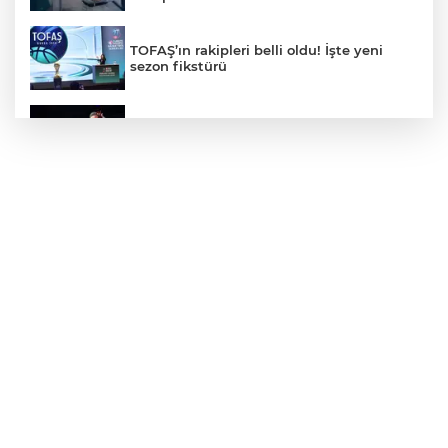
TOFAŞ’ın rakipleri belli oldu! İşte yeni
sezon fikstürü
Bursa Açıkhava'da 'Cimri'ye alkış
yağmuru
CHP'de kongre hazırlıkları hızlandı... 8 ile
daha yeni il başkanı atandı
MGK'dan 8 maddelik bildiri... Terörsüz
Türkiye, bölgesel güvenlik ve Gazze
mesajı
TÜBİTAK'tan lisansüstü araştırmacılara
performans bursu çağrısı