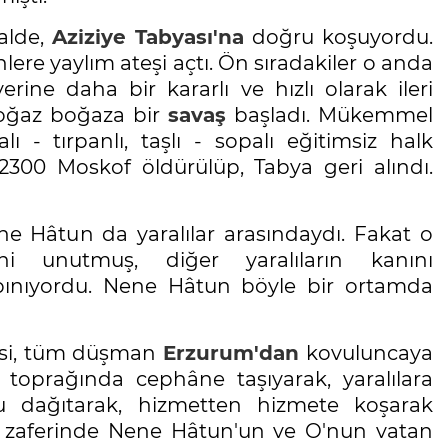
halde,
Aziziye Tabyası'na
doğru koşuyordu.
nlere yaylım ateşi açtı. Ön sıradakiler o anda
erine daha bir kararlı ve hızlı olarak ileri
. Boğaz boğaza bir
savaş
başladı. Mükemmel
 - tırpanlı, taşlı - sopalı eğitimsiz halk
2300 Moskof öldürülüp, Tabya geri alındı.
ne Hâtun da yaralılar arasındaydı. Fakat o
ni unutmuş, diğer yaralıların kanını
rpınıyordu. Nene Hâtun böyle bir ortamda
esi, tüm düşman
Erzurum'dan
kovuluncaya
 toprağında cephâne taşıyarak, yaralılara
u dağıtarak, hizmetten hizmete koşarak
 zaferinde Nene Hâtun'un ve O'nun vatan