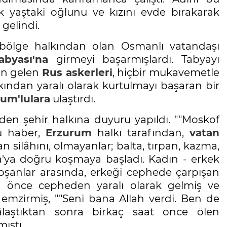
k yaştaki oğlunu ve kızını evde bırakarak
 gelindi.
bölge halkından olan Osmanlı vatandaşı
abyası'na
girmeyi başarmışlardı. Tabyayı
dan gelen
Rus askerleri
, hiçbir mukavemetle
skından yaralı olarak kurtulmayı başaran bir
um'lulara
ulaştırdı.
n şehir halkına duyuru yapıldı. ""Moskof
Bu haber,
Erzurum
halkı tarafından,
vatan
lan silâhını, olmayanlar; balta, tırpan, kazma,
ya'ya doğru koşmaya başladı. Kadın - erkek
oşanlar arasında, erkeği cephede çarpışan
n önce cepheden yaralı olarak gelmiş ve
 emzirmiş, ""Seni bana Allah verdi. Ben de
laştıktan sonra birkaç saat önce ölen
ıştı.