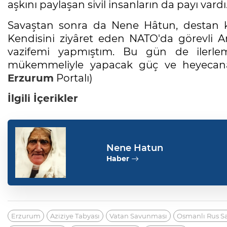
aşkını paylaşan sivil insanların da payı vardı
Savaştan sonra da Nene Hâtun, destan kah
Kendisini ziyâret eden NATO'da görevli A
vazifemi yapmıştım. Bu gün de ilerle
mükemmeliyle yapacak güç ve heyecana s
Erzurum
Portalı)
İlgili İçerikler
Nene Hatun
Haber
Erzurum
Aziziye Tabyası
Vatan Savunması
Osmanlı Rus Sa