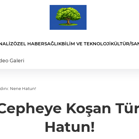
NALİZ
ÖZEL HABER
SAĞLIK
BİLİM VE TEKNOLOJİ
KÜLTÜR/SA
deo Galeri
Vatan Aşkı İle Cepheye Koşan Türk Kadını: Nene Hatun!
 Cepheye Koşan Tü
Hatun!