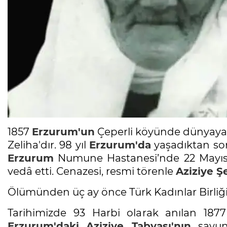
1857
Erzurum'un
Çeperli köyünde dünyaya g
Zeliha'dır. 98 yıl
Erzurum'da
yaşadıktan so
Erzurum
Numune Hastanesi’nde 22 Mayıs 
vedâ etti. Cenazesi, resmi törenle
Aziziye Şe
Ölümünden üç ay önce Türk Kadınlar Birliği t
Tarihimizde 93 Harbi olarak anılan 1877
Erzurum'daki
Aziziye Tabyası'nın
savunu