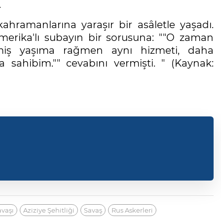
.
ramanlarına yaraşır bir asâletle yaşadı.
merika'lı subayın bir sorusuna: ""O zaman
miş yaşıma rağmen aynı hizmeti, daha
ahibim."" cevabını vermişti. " (Kaynak:
vaşı
Aziziye Şehitliği
Savaş
Rus Askerleri