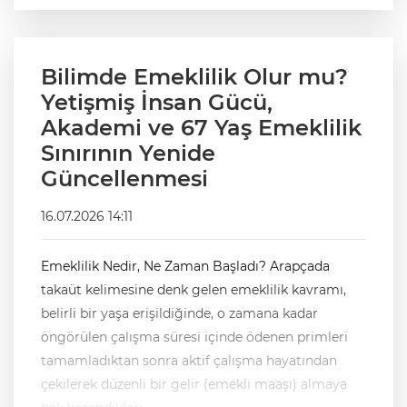
Bilimde Emeklilik Olur mu?
Yetişmiş İnsan Gücü,
Akademi ve 67 Yaş Emeklilik
Sınırının Yenide
Güncellenmesi
16.07.2026 14:11
Emeklilik Nedir, Ne Zaman Başladı? Arapçada
takaüt kelimesine denk gelen emeklilik kavramı,
belirli bir yaşa erişildiğinde, o zamana kadar
öngörülen çalışma süresi içinde ödenen primleri
tamamladıktan sonra aktif çalışma hayatından
çekilerek düzenli bir gelir (emekli maaşı) almaya