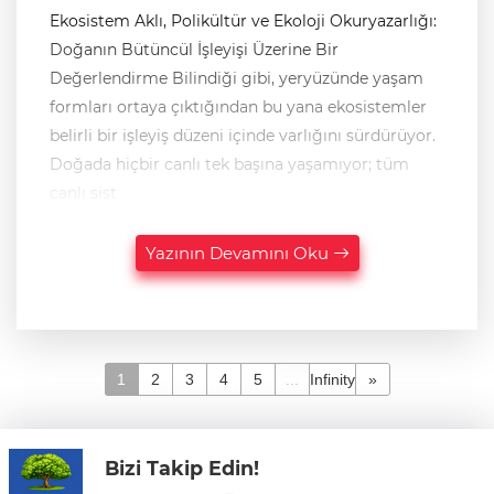
Ekosistem Aklı, Polikültür ve Ekoloji Okuryazarlığı:
Doğanın Bütüncül İşleyişi Üzerine Bir
Değerlendirme Bilindiği gibi, yeryüzünde yaşam
formları ortaya çıktığından bu yana ekosistemler
belirli bir işleyiş düzeni içinde varlığını sürdürüyor.
Doğada hiçbir canlı tek başına yaşamıyor; tüm
canlı sist
Yazının Devamını Oku
1
2
3
4
5
...
Infinity
»
Bizi Takip Edin!