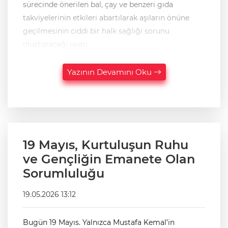
sürecinde önerilen bal, çay ve benzeri gıda
takviyelerinin etkileri abartılarak aşıların önüne
geçilmesinin ciddi bir halk sağlığı sorunu
oluşturacağı uyarı
Yazının Devamını Oku
19 Mayıs, Kurtuluşun Ruhu
ve Gençliğin Emanete Olan
Sorumluluğu
19.05.2026 13:12
Bugün 19 Mayıs. Yalnızca Mustafa Kemal’in