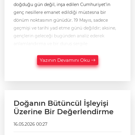
doğduğu gün değil, inşa edilen Cumhuriyet’in
genç nesillere emanet edildiği müstesna bir
dönüm noktasının günüdür. 19 Mayıs, sadece
geçmişi ve tarihi yad etme günü değildir; aksine,
gençlerin geleceği bugünden analiz ederek
anlamlandırma ve bir duruş sergile
Yazının Devamını Oku
Doğanın Bütüncül İşleyişi
Üzerine Bir Değerlendirme
16.05.2026 00:27