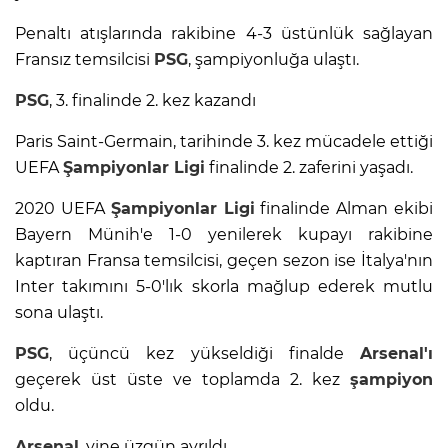
Penaltı atışlarında rakibine 4-3 üstünlük sağlayan
Fransız temsilcisi
PSG
, şampiyonluğa ulaştı.
PSG
, 3. finalinde 2. kez kazandı
Paris Saint-Germain, tarihinde 3. kez mücadele ettiği
UEFA
Şampiyonlar Ligi
finalinde 2. zaferini yaşadı.
2020 UEFA
Şampiyonlar Ligi
finalinde Alman ekibi
Bayern Münih'e 1-0 yenilerek kupayı rakibine
kaptıran Fransa temsilcisi, geçen sezon ise İtalya'nın
Inter takımını 5-0'lık skorla mağlup ederek mutlu
sona ulaştı.
PSG
, üçüncü kez yükseldiği finalde
Arsenal'ı
geçerek üst üste ve toplamda 2. kez
şampiyon
oldu.
Arsenal
, yine üzgün ayrıldı