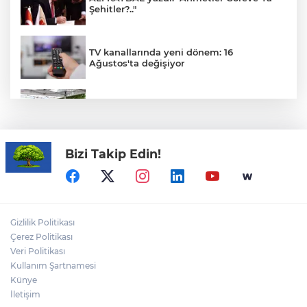
Şehitler?.."
TV kanallarında yeni dönem: 16
Ağustos'ta değişiyor
Kadınlar artık şehirlerde de söz sahibi
oluyor
Bizi Takip Edin!
Menderes Belediye Başkanı İlkay Çiçek
görevden uzaklaştırıldı
Akın Gürlek: Örgüt silahları bırakacak,
Gizlilik Politikası
mağaraları boşaltacak
Çerez Politikası
Veri Politikası
Kullanım Şartnamesi
Siyasetçilere taş çıkartan Vali
Künye
İletişim