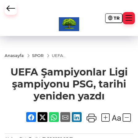
TR
Anasayfa
SPOR
UEFA
Şampiyonlar
Ligi
UEFA Şampiyonlar Ligi
şampiyonu
PSG, tarihi
yeniden
şampiyonu PSG, tarihi
yazdı
yeniden yazdı