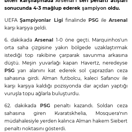
biten karşılaşmada
Arsenal’i
seri penaltı atışları
sonucunda 4-3 mağlup ederek
şampiyon
oldu.
UEFA
Şampiyonlar Ligi
finalinde
PSG
ile
Arsenal
karşı karşıya geldi.
6. dakikada
Arsenal
1-0 öne geçti. Marquinhos'un
orta saha çizgisine yakın bölgede uzaklaştırmak
istediği top rakibine çarparak savunma arkasına
düştü. Meşin yuvarlağı kapan Havertz, neredeyse
PSG
yarı alanını kat ederek sol çaprazdan ceza
sahasına girdi. Alman futbolcu, kaleci Safanov ile
karşı karşıya kaldığı pozisyonda dar açıdan yaptığı
vuruşla topu ağlarla buluşturdu.
62. dakikada
PSG
penaltı kazandı. Soldan ceza
sahasına giren Kvaratskhelia, Mosquera'nın
müdahalesiyle yerden kalınca Alman hakem Siebert
penaltı noktasını gösterdi.