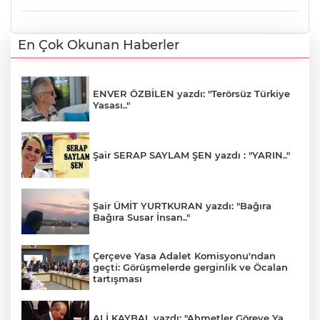
En Çok Okunan Haberler
ENVER ÖZBİLEN yazdı: "Terörsüz Türkiye
Yasası.."
Şair SERAP SAYLAM ŞEN yazdı : "YARIN.."
Şair ÜMİT YURTKURAN yazdı: "Bağıra
Bağıra Susar İnsan.."
Çerçeve Yasa Adalet Komisyonu'ndan
geçti: Görüşmelerde gerginlik ve Öcalan
tartışması
ALİ KAYBAL yazdı: "Ahmetler Göreve Ya