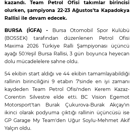
kazandı. Team Petrol Ofisi takımlar birincisi
olurken, şampiyona 22-23 Ağustos'ta Kapadokya
Rallisi ile devam edecek.
BURSA (İGFA) -
Bursa Otomobil Spor Kulübü
(BOSSEK) tarafından düzenlenen Petrol Ofisi
Maxima 2026 Türkiye Ralli Şampiyonası üçüncü
ayağı 50.Yeşil Bursa Rallisi, 3 gün boyunca heyecan
dolu mücadelelere sahne oldu.
54 ekibin start aldığı ve 44 ekibin tamamlayabildiği
rallinin birinciliğini 9 etabın 7'sinde en iyi zamanı
kaydeden Team Petrol Ofisi'nden Kerem Kazaz-
Corentin Silvestre elde etti. BC Vision Egemot
Motorsport'tan Burak Çukurova-Burak Akçay'ın
ikinci olarak podyuma çıktığı rallinin üçüncüsü ise
GP Garage My Team'den Uğur Soylu-Mehmet Akif
Yalçın oldu.