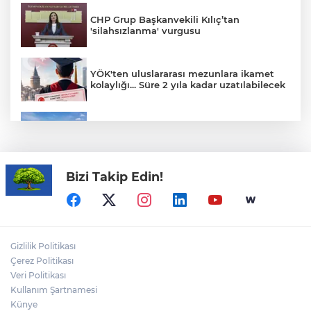
CHP Grup Başkanvekili Kılıç’tan
'silahsızlanma' vurgusu
YÖK'ten uluslararası mezunlara ikamet
kolaylığı... Süre 2 yıla kadar uzatılabilecek
Yağış sonrası deniz uyarısı! Bulanık ve
kötü kokulu suda yüzmeyin
Bizi Takip Edin!
Yapay zekada onlarca uygulamanın
yerini tek asistan alabilir
Fındık alım fiyatları açıklandı... Alımlar 24
Gizlilik Politikası
Ağustos'ta başlıyor
Çerez Politikası
Veri Politikası
Kullanım Şartnamesi
ALİ BEKTAN yazdı: "ABD Türkiye’yi
Ortadoğu Ülkesi Yapıyor"
Künye