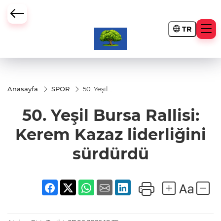
TR
Anasayfa
SPOR
50. Yeşil
Bursa
Rallisi:
50. Yeşil Bursa Rallisi:
Kerem
Kazaz
liderliğini
Kerem Kazaz liderliğini
sürdürdü
sürdürdü