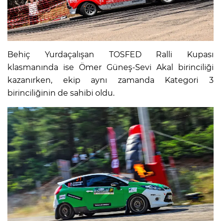
Behiç Yurdaçalışan TOSFED Ralli Kupası
klasmanında ise Ömer Güneş-Sevi Akal birinciliği
kazanırken, ekip aynı zamanda Kategori 3
birinciliğinin de sahibi oldu.