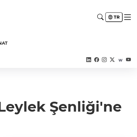
TR
NAT
 Leylek Şenliği'ne