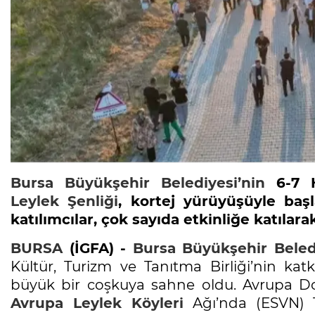
Bursa
Büyükşehir Belediyesi’nin
6-7 H
Leylek
Şenliği
, kortej yürüyüşüyle baş
katılımcılar, çok sayıda etkinliğe katılar
BURSA
(İGFA) -
Bursa
Büyükşehir Beledi
Kültür, Turizm ve Tanıtma Birliği’nin katk
büyük bir coşkuya sahne oldu. Avrupa Do
Avrupa
Leylek
Köyleri
Ağı’nda (ESVN) T