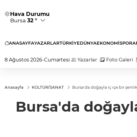
Hava Durumu
Bursa
32 °
ANASAYFA
YAZARLAR
TÜRKİYE
DÜNYA
EKONOMİ
SPOR
A
8 Ağustos 2026-Cumartesi
Yazarlar
Foto Galeri
Anasayfa
KÜLTÜR/SANAT
Bursa'da doğayla iç içe bir şenlik
Bursa'da doğayla 