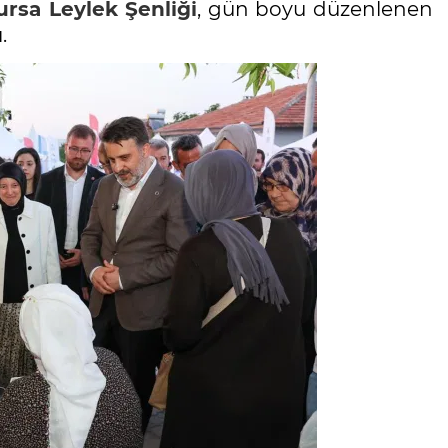
ursa
Leylek
Şenliği
, gün boyu düzenlenen
.