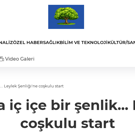
NALİZ
ÖZEL HABER
SAĞLIK
BİLİM VE TEKNOLOJİ
KÜLTÜR/SA
Video Galeri
... Leylek Şenliği'ne coşkulu start
iç içe bir şenlik...
coşkulu start