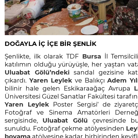
DOĞAYLA İÇ İÇE BİR ŞENLİK
Şenlikte, ilk olarak TDF
Bursa
İl Temsilcil
katılımın olduğu yürüyüşle, her yaştan vat
Uluabat Gölü’ndeki
sandal gezisine katı
çıkardı.
Yaren
Leylek
ve Balıkçı
Adem Yıl
bilinir hale gelen Eskikaraağaç Avrupa
L
Üniversitesi Güzel Sanatlar Fakültesi taraf
Yaren
Leylek
Poster Sergisi’ de ziyaret
Fotoğraf ve Sinema Amatörleri Derneği’n
sergisinde,
Uluabat Gölü
çevresinde bul
sunuldu. Fotoğraf çekme atölyesinden
Ley
boyama
atölyesine kadar birbirinden keyifli 