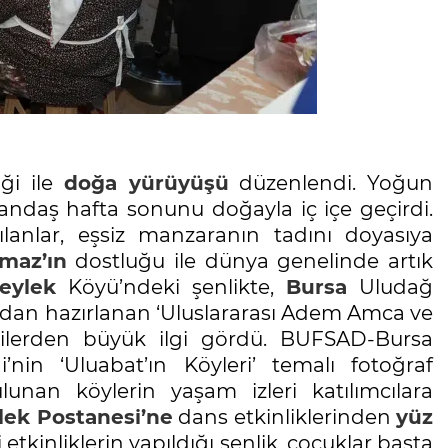
iği ile
doğa
yürüyüşü
düzenlendi. Yoğun
andaş hafta sonunu doğayla iç içe geçirdi.
lanlar, eşsiz manzaranın tadını doyasıya
maz’ın
dostluğu ile dünya genelinde artık
eylek
Köyü’ndeki şenlikte,
Bursa
Uludağ
ından hazırlanan ‘Uluslararası Adem Amca ve
çilerden büyük ilgi gördü. BUFSAD-Bursa
in ‘Uluabat’ın Köyleri’ temalı fotoğraf
unan köylerin yaşam izleri katılımcılara
lek
Postanesi’ne
dans etkinliklerinden
yüz
etkinliklerin yapıldığı şenlik, çocuklar başta