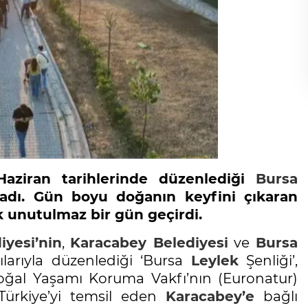
aziran tarihlerinde düzenlediği
Bursa
ladı. Gün boyu doğanın keyfini çıkaran
ak unutulmaz bir gün geçirdi.
yesi’nin
,
Karacabey
Belediyesi
ve
Bursa
ılarıyla düzenlediği ‘Bursa
Leylek
Şenliği’,
ğal Yaşamı Koruma Vakfı’nın (Euronatur)
ürkiye’yi temsil eden
Karacabey’e
bağlı