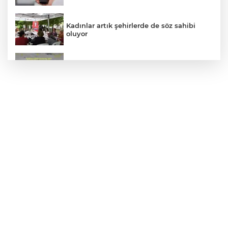
Kadınlar artık şehirlerde de söz sahibi
oluyor
Hakkari'de JİHA destekli operasyonda
253 kilo esrar ele geçirildi
Siyasetçilere taş çıkartan Vali
Akın Gürlek: Örgüt silahları bırakacak,
mağaraları boşaltacak
Lukaku Fener’e mi, Beşiktaş’a mı geliyor?