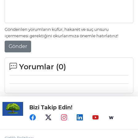
Gülbin Şah - Veysel Çeliker'den "doğa
bitmesin - 38"
Gönderilen yorumların küfür, hakaret ve suç unsuru
içermemesi gerektiğini okurlarımıza önemle hatırlatırız!
Gönder
Çiğdem Altınöz'den - Çocuklar
ağlamasın - 7
Yorumlar (
0
)
Bizi Takip Edin!