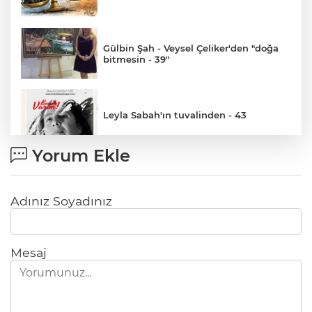
Gülbin Şah - Veysel Çeliker'den "doğa
bitmesin - 39"
Leyla Sabah'ın tuvalinden - 43
Yorum Ekle
Şeref Ruhi Aydın'dan Çağdaş Eserler
-2-
Adınız Soyadınız
Leyla Sabah'ın tuvalinden - 42
Mesaj
Gülbin Şah - Veysel Çeliker'den "doğa
bitmesin - 33"