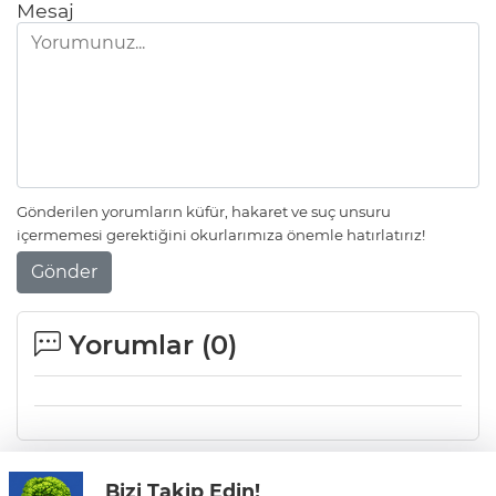
Mesaj
Gülbin Şah - Veysel Çeliker'den "doğa
bitmesin - 33"
Gülbin Şah - Veysel Çeliker'den "doğa
bitmesin - 38"
Gönderilen yorumların küfür, hakaret ve suç unsuru
içermemesi gerektiğini okurlarımıza önemle hatırlatırız!
Gönder
Çiğdem Altınöz'den - Çocuklar
ağlamasın - 7
Yorumlar (
0
)
Bizi Takip Edin!