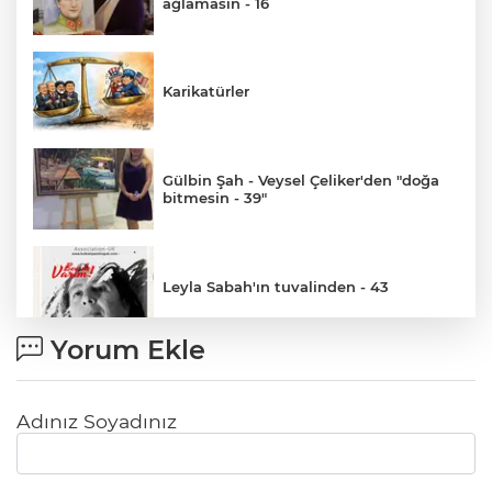
ağlamasın - 16
Karikatürler
Gülbin Şah - Veysel Çeliker'den "doğa
bitmesin - 39"
Leyla Sabah'ın tuvalinden - 43
Yorum Ekle
Şeref Ruhi Aydın'dan Çağdaş Eserler
-2-
Adınız Soyadınız
Leyla Sabah'ın tuvalinden - 42