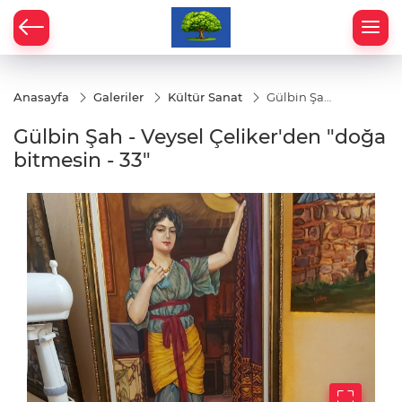
Anasayfa
Galeriler
Kültür Sanat
Gülbin Şah
- Veysel
Çeliker'den
Gülbin Şah - Veysel Çeliker'den "doğa
"doğa
bitmesin -
bitmesin - 33"
33"