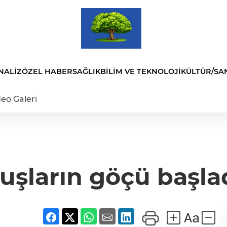
NALİZ
ÖZEL HABER
SAĞLIK
BİLİM VE TEKNOLOJİ
KÜLTÜR/SA
eo Galeri
uşların göçü başla