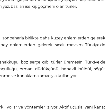
az, bazıları ise kış göçmeni olan türler.
rı, sonbaharla birlikte daha kuzey enlemlerden gelerek
 güney enlemlerden gelerek sıcak mevsim Türkiye’de
ishakkuşu, boz serçe gibi türler üremesini Türkiye’de
rvançulluğu, orman düdükçünü, benekli bülbül, söğüt
inlenme ve konaklama amacıyla kullanıyor.
rklı yollar ve yöntemler izliyor. Aktif uçuşla, yani kanat