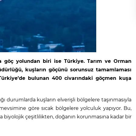
a göç yolundan biri ise Türkiye. Tarım ve Orman
üdürlüğü, kuşların göçünü sorunsuz tamamlaması
 Türkiye’de bulunan 400 civarındaki göçmen kuşa
 durumlarda kuşların elverişli bölgelere taşınmasıyla
mevsimine göre sıcak bölgelere yolculuk yapıyor. Bu,
biyolojik çeşitlilikten, doğanın korunmasına kadar bir