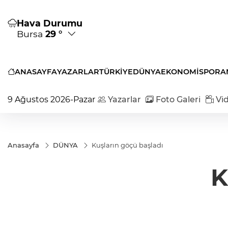
Hava Durumu
Bursa
29 °
ANASAYFA
YAZARLAR
TÜRKİYE
DÜNYA
EKONOMİ
SPOR
A
9 Ağustos 2026-Pazar
Yazarlar
Foto Galeri
Vid
Anasayfa
DÜNYA
Kuşların göçü başladı
K