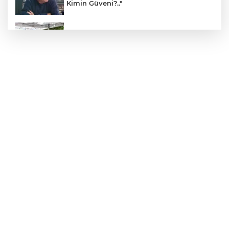
Kimin Güveni?.."
Kadınlar artık şehirlerde de söz sahibi
oluyor
TV kanallarında yeni dönem: 16
Ağustos'ta değişiyor
Avrupa Drama Buluşmaları gençleri
İzmir’de
ÖMER EKİNCİ MİCİNGİRT yazdı:
"Gösterişmatikler ve Fıtrat"