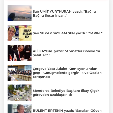
Şair ÜMİT YURTKURAN yazdı: "Bağıra
Bağıra Susar İnsan.."
Şair SERAP SAYLAM ŞEN yazdı : "YARIN.."
ALİ KAYBAL yazdı: "Ahmetler Göreve Ya
Şehitler?.."
Çerçeve Yasa Adalet Komisyonu'ndan
geçti: Görüşmelerde gerginlik ve Öcalan
tartışması
Menderes Belediye Başkanı İlkay Çiçek
görevden uzaklaştırıldı
BÜLENT ERTEKİN yazdı: "Sarsılan Güven