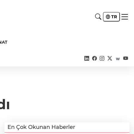
TR
NAT
dı
En Çok Okunan Haberler