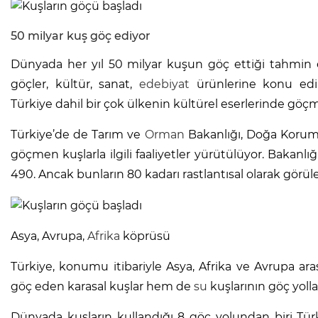
50 milyar kuş göç ediyor
Dünyada her yıl 50 milyar kuşun göç ettiği tahmin ed
göçler, kültür, sanat,
edebiyat
ürünlerine konu edili
Türkiye dahil bir çok ülkenin kültürel eserlerinde göçme
Türkiye’de de Tarım ve
Orman
Bakanlığı, Doğa Koru
göçmen kuşlarla ilgili faaliyetler yürütülüyor. Bakanlı
490. Ancak bunların 80 kadarı rastlantısal olarak görüle
Asya, Avrupa,
Afrika
köprüsü
Türkiye, konumu itibariyle Asya, Afrika ve Avrupa 
göç eden karasal kuşlar hem de
su
kuşlarının göç yoll
Dünyada kuşların kullandığı 8 göç yolundan biri Tür