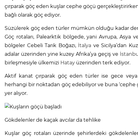
çırparak göç eden kuşlar cephe göçü gerçekleştirirken
bağlı olarak göç ediyor.
Süzülerek göç eden türler mümkün olduğu kadar denizle
Göç rotaları, Palearktik bölgede, yani Avrupa, Asya v
bölgeler Cebeli Tarık Boğazı,
İtalya
ve Sicilya’dan Kuz
adalar üzerinden yine kuzey Afrika’ya geçiş ve
İstanbu
birleşmesiyle ülkemizi
Hatay
üzerinden terk ediyor.
Aktif kanat çırparak göç eden türler ise gece veya 
herhangi bir noktadan göç edebiliyor ve buna ‘cephe gö
yer alıyor.
Gökdelenler de kaçak avcılar da tehlike
Kuşlar göç rotaları üzerinde şehirlerdeki gökdelenler, 