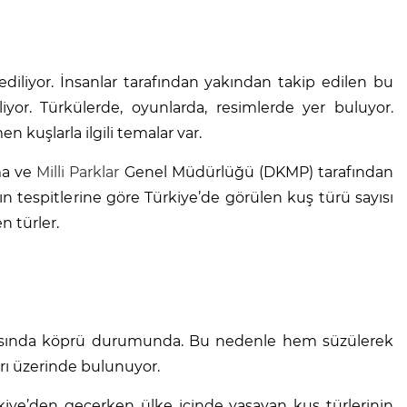
iliyor. İnsanlar tarafından yakından takip edilen bu
yor. Türkülerde, oyunlarda, resimlerde yer buluyor.
n kuşlarla ilgili temalar var.
ma ve
Milli Parklar
Genel Müdürlüğü (DKMP) tarafından
ğın tespitlerine göre Türkiye’de görülen kuş türü sayısı
n türler.
arasında köprü durumunda. Bu nedenle hem süzülerek
arı üzerinde bulunuyor.
kiye’den geçerken ülke içinde yaşayan kuş türlerinin