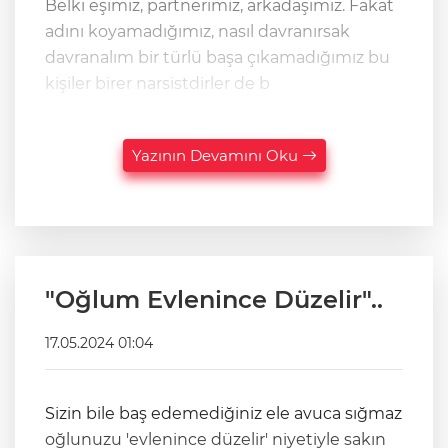
Belki eşimiz, partnerimiz, arkadaşımız. Fakat
adını koyamadığımız, nasıl davranırsak
davranalım bir türlü başa çıkamadığımız bu
kişiler birer narsistdirler de b
Yazının Devamını Oku
"Oğlum Evlenince Düzelir"..
17.05.2024 01:04
Sizin bile baş edemediğiniz ele avuca sığmaz
oğlunuzu 'evlenince düzelir' niyetiyle sakın