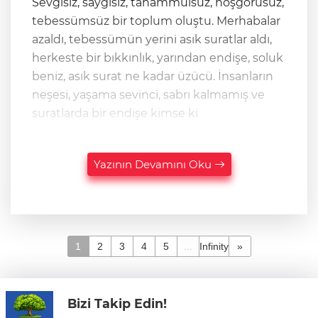
Sevgisiz, saygısız, tahammülsüz, hoşgörüsüz,
tebessümsüz bir toplum oluştu. Merhabalar
azaldı, tebessümün yerini asık suratlar aldı,
herkeste bir bıkkınlık, yarından endişe, soluk
beniz, asık surat ne kadar üzücü. İnsanların
neşesi, yaşama sevinci, sabrı kalmamış ve
suratlarda bir endişe kimse ki
Yazının Devamını Oku
1
2
3
4
5
...
Infinity
»
Bizi Takip Edin!