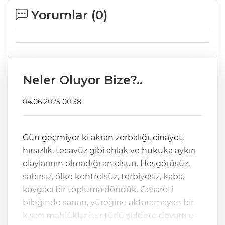
Yorumlar (
0
)
Neler Oluyor Bize?..
04.06.2025 00:38
Gün geçmiyor ki akran zorbalığı, cinayet,
hırsızlık, tecavüz gibi ahlak ve hukuka aykırı
olaylarının olmadığı an olsun. Hoşgörüsüz,
sabırsız, öfke kontrolsüz, terbiyesiz, kaba,
kavgacı bir topluma döndük. Cesareti
bileğinde sanan, yüreğine aktaramayan bir
kısım mahlûklar her türlü şiddete devam e