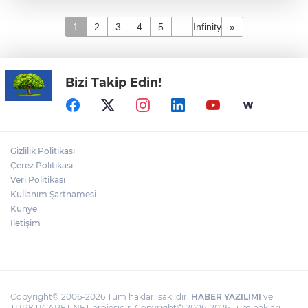
1
2
3
4
5
...
Infinity
»
Bizi Takip Edin!
Gizlilik Politikası
Çerez Politikası
Veri Politikası
Kullanım Şartnamesi
Künye
İletişim
Copyright© 2006-2026 Tüm hakları saklıdır.
HABER YAZILIMI
ve
TURKTICARET.NET projesidir. Copyright© 2006-2026 Tüm hakları