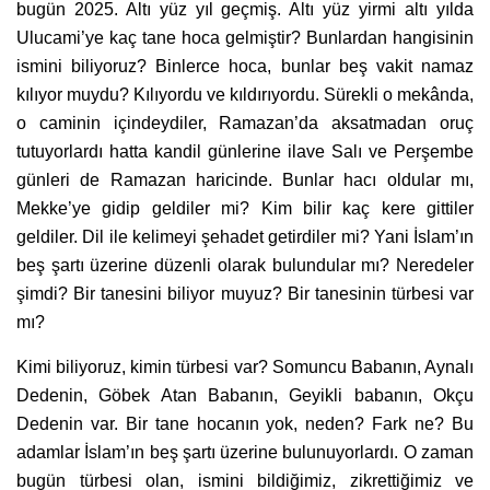
bugün 2025. Altı yüz yıl geçmiş. Altı yüz yirmi altı yılda
Ulucami’ye kaç tane hoca gelmiştir? Bunlardan hangisinin
ismini biliyoruz? Binlerce hoca, bunlar beş vakit namaz
kılıyor muydu? Kılıyordu ve kıldırıyordu. Sürekli o mekânda,
o caminin içindeydiler, Ramazan’da aksatmadan oruç
tutuyorlardı hatta kandil günlerine ilave Salı ve Perşembe
günleri de Ramazan haricinde. Bunlar hacı oldular mı,
Mekke’ye gidip geldiler mi? Kim bilir kaç kere gittiler
geldiler. Dil ile kelimeyi şehadet getirdiler mi? Yani İslam’ın
beş şartı üzerine düzenli olarak bulundular mı? Neredeler
şimdi? Bir tanesini biliyor muyuz? Bir tanesinin türbesi var
mı?
Kimi biliyoruz, kimin türbesi var? Somuncu Babanın, Aynalı
Dedenin, Göbek Atan Babanın, Geyikli babanın, Okçu
Dedenin var. Bir tane hocanın yok, neden? Fark ne? Bu
adamlar İslam’ın beş şartı üzerine bulunuyorlardı. O zaman
bugün türbesi olan, ismini bildiğimiz, zikrettiğimiz ve