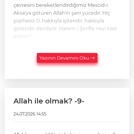
çevresini bereketlendirdiğimiz Mescid-i
Aksa'ya götüren Allah'ın şanı yücedir. Hiç
şüphesiz O, hakkıyla işitendir, hakkıyla
görendir. deniliyor. Harem-i Şerifle neyi kast
ediyor?
Yazının Devamını Oku
Allah ile olmak? -9-
24.07.2026 14:55