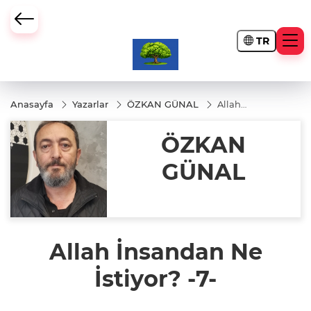
TR
Anasayfa
Yazarlar
ÖZKAN GÜNAL
Allah
İnsandan
Ne
ÖZKAN
İstiyor?
-7-
GÜNAL
Allah İnsandan Ne
İstiyor? -7-