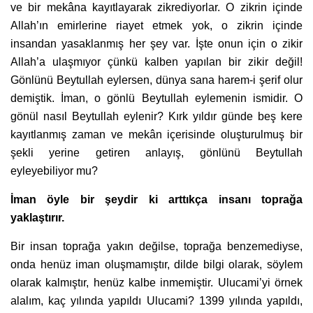
ve bir mekâna kayıtlayarak zikrediyorlar. O zikrin içinde
Allah’ın emirlerine riayet etmek yok, o zikrin içinde
insandan yasaklanmış her şey var. İşte onun için o zikir
Allah’a ulaşmıyor çünkü kalben yapılan bir zikir değil!
Gönlünü Beytullah eylersen, dünya sana harem-i şerif olur
demiştik. İman, o gönlü Beytullah eylemenin ismidir. O
gönül nasıl Beytullah eylenir? Kırk yıldır günde beş kere
kayıtlanmış zaman ve mekân içerisinde oluşturulmuş bir
şekli yerine getiren anlayış, gönlünü Beytullah
eyleyebiliyor mu?
İman öyle bir şeydir ki arttıkça insanı toprağa
yaklaştırır.
Bir insan toprağa yakın değilse, toprağa benzemediyse,
onda henüz iman oluşmamıştır, dilde bilgi olarak, söylem
olarak kalmıştır, henüz kalbe inmemiştir. Ulucami’yi örnek
alalım, kaç yılında yapıldı Ulucami? 1399 yılında yapıldı,