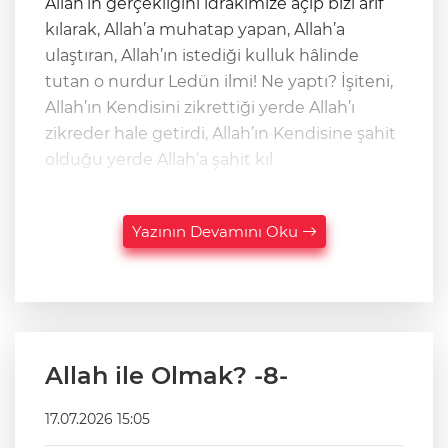
Allah’ın gerçekliğini idrakimize açıp bizi arif
kılarak, Allah’a muhatap yapan, Allah’a
ulaştıran, Allah’ın istediği kulluk hâlinde
tutan o nurdur Ledün ilmi! Ne yaptı? İşiteni,
Allah’ın Kendisini zikrettiği yerde Allah’ı
zikreder hale getirdi, Allah’ın Kendisine şahit
olduğu yerde Allah’a şahit kıl
Yazının Devamını Oku
Allah ile Olmak? -8-
17.07.2026 15:05