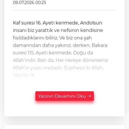
09.07.2026 00:25
Kaf suresi 16. Ayeti kerimede, Andolsun
insanı biz yarattık ve nefsinin kendisine
fısıldadıklarını biliriz. Ve biz ona şah
damarından daha yakınız. derken, Bakara
suresi 115. Ayeti kerimede, Doğu da
Allah’ındır, Batı da. Her nereye dönerseniz
Allah’ın yüzü oradadır. Şüphesiz ki Allah,
Vâsi’dir (K
Yazının Devamını Oku