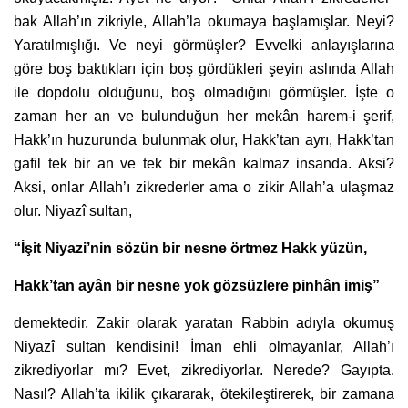
bak Allah’ın zikriyle, Allah’la okumaya başlamışlar. Neyi?
Yaratılmışlığı. Ve neyi görmüşler? Evvelki anlayışlarına
göre boş baktıkları için boş gördükleri şeyin aslında Allah
ile dopdolu olduğunu, boş olmadığını görmüşler. İşte o
zaman her an ve bulunduğun her mekân harem-i şerif,
Hakk’ın huzurunda bulunmak olur, Hakk’tan ayrı, Hakk’tan
gafil tek bir an ve tek bir mekân kalmaz insanda. Aksi?
Aksi, onlar Allah’ı zikrederler ama o zikir Allah’a ulaşmaz
olur. Niyazî sultan,
“İşit Niyazi’nin sözün bir nesne örtmez Hakk yüzün,
Hakk’tan ayân bir nesne yok gözsüzlere pinhân imiş”
demektedir. Zakir olarak yaratan Rabbin adıyla okumuş
Niyazî sultan kendisini! İman ehli olmayanlar, Allah’ı
zikrediyorlar mı? Evet, zikrediyorlar. Nerede? Gayıpta.
Nasıl? Allah’ta ikilik çıkararak, ötekileştirerek, bir zamana