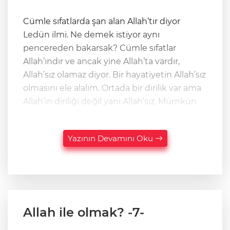
Cümle sıfatlarda şan alan Allah’tır diyor
Ledün ilmi. Ne demek istiyor aynı
pencereden bakarsak? Cümle sıfatlar
Allah’ındır ve ancak yine Allah’ta vardır,
Allah’sız olamaz diyor. Bir hayatiyetin Allah’sız
olmasını ele alalım. Ortada bir dirilik var ama
Allah’ın diriliği değil yani Allah’sız. Mümkün
Yazının Devamını Oku
Allah ile olmak? -7-