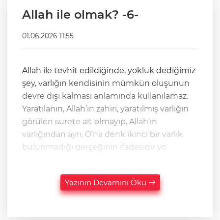
Allah ile olmak? -6-
01.06.2026 11:55
Allah ile tevhit edildiğinde, yokluk dediğimiz
şey, varlığın kendisinin mümkün oluşunun
devre dışı kalması anlamında kullanılamaz.
Yaratılanın, Allah’ın zahiri, yaratılmış varlığın
görülen surete ait olmayıp, Allah’ın
varlığından ayrı, O’na denk ikinci bir varlık
bulunmadığı gerçeğinin ifadesidir yo
Yazının Devamını Oku