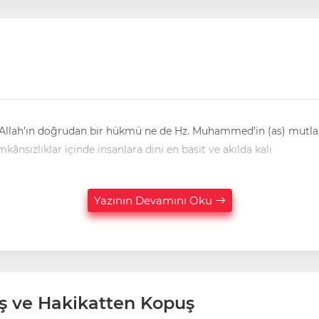
ne Allah’ın doğrudan bir hükmü ne de Hz. Muhammed’in (as) mutlak bi
nsızlıklar içinde insanlara dini en basit ve akılda kalı
Yazının Devamını Oku
ş ve Hakikatten Kopuş