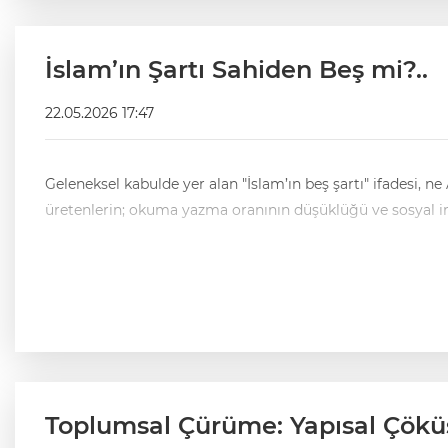
İslam’ın Şartı Sahiden Beş mi?..
22.05.2026 17:47
​Geleneksel kabulde yer alan "İslam’ın beş şartı" ifadesi, 
üretenlerin; okuma yazma oranının düşüklüğü ve sosyal imkâ
Toplumsal Çürüme: Yapısal Çökü