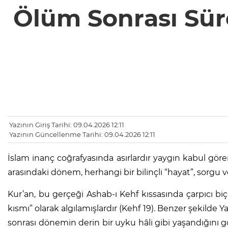
Ölüm Sonrası Süre
Yazının Giriş Tarihi: 09.04.2026 12:11
Yazının Güncellenme Tarihi: 09.04.2026 12:11
İslam inanç coğrafyasında asırlardır yaygın kabul göre
arasındaki dönem, herhangi bir bilinçli “hayat”, sorgu vey
Kur’an, bu gerçeği Ashab-ı Kehf kıssasında çarpıcı b
kısmı” olarak algılamışlardır (Kehf 19). Benzer şekilde Y
sonrası dönemin derin bir uyku hâli gibi yaşandığını gös