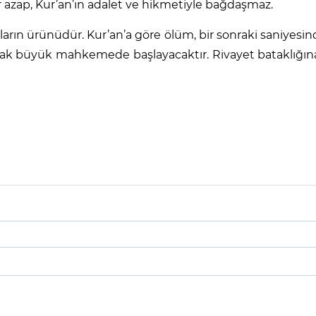
zap, Kur’an’ın adalet ve hikmetiyle bağdaşmaz.
umların ürünüdür. Kur’an’a göre ölüm, bir sonraki saniyes
cak büyük mahkemede başlayacaktır. Rivayet bataklığın