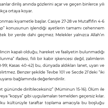
nlar diriliş anında gözlerini açar ve geçen binlerce yılı
çıkça ortaya koyar.
konması kıyametle başlar. Casiye 27-28 ve Mutaffifin 4-6
azap” konusunun işlendiği ayetlerin tamamı cehennem
a tek bir yerde dahi geçmez. Melekler yalnızca Allah’ın
lincin kapalı olduğu, hareket ve faaliyetin bulunmadığı
a” ifadesi, fiili bir kabir işkencesi değil, zalimlerin
99; Kasas 40-42) bu, dünyada aldıkları lanet, uyarı ve
lirtmez. Benzer şekilde Tevbe 101 ve Secde 21’deki “iki
 uyarısı bağlamında değerlendirilir.
et gününde diriltileceksiniz” (Müminun 15-16). Ölüm ile
 veya “kopya” gibi uygulamaları temelden geçersiz kılar.
rku kültürüyle taraftar toplama amacıyla bu boşluğu