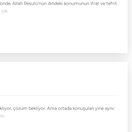
 çık
irmi