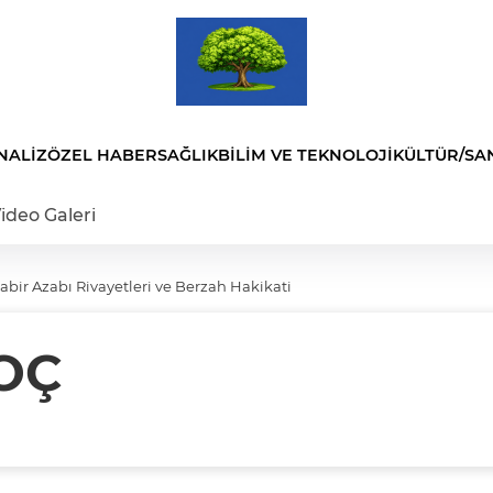
NALİZ
ÖZEL HABER
SAĞLIK
BİLİM VE TEKNOLOJİ
KÜLTÜR/SA
ideo Galeri
abir Azabı Rivayetleri ve Berzah Hakikati
OÇ