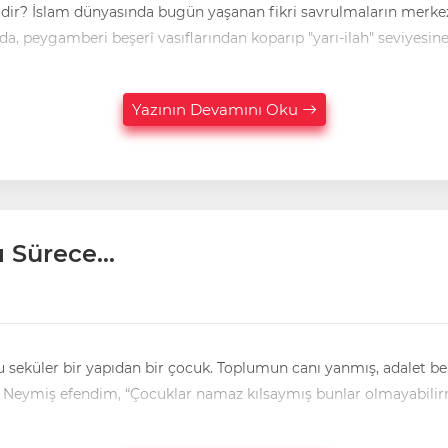
rat ve tefrit
, peygamberi beşerî vasıflarından koparıp "yarı-ilah" seviyesine
Yazının Devamını Oku
Sürece...
din üzerinden siyaset, siyaset üzerinden duygu sömürüsü. Neymiş efendim, “Çocuklar namaz kılsaymış bunlar olmayabil