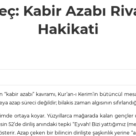
ç: Kabir Azabı Riv
Hakikati
n “kabir azabı” kavramı, Kur’an-ı Kerim’in bütüncül mes
a azap süreci değildir; bilakis zaman algısının sıfırlandığı,
içimde ortaya koyar. Yüzyıllarca mağarada kalan gençler
asin 52’de diriliş anındaki tepki “Eyvah! Bizi yattığımız 
terir. Azap çeken bir bilincin dirilişte şaşkınlık yerine “