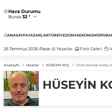
Hava Durumu
Bursa
32 °
ANASAYFA
YAZARLAR
TÜRKİYE
DÜNYA
EKONOMİ
SPOR
A
26 Temmuz 2026-Pazar
Yazarlar
Foto Galeri
V
Anasayfa
Yazarlar
HÜSEYİN KOÇ
Ölüm Sonrası Süreç: K
HÜSEYİN K