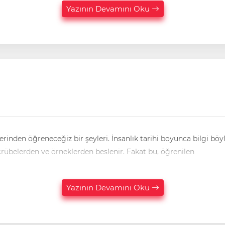
Yazının Devamını Oku
lerinden öğreneceğiz bir şeyleri. İnsanlık tarihi boyunca bilgi böy
doğmaz. İnsan; başka insanlardan öğrenir, kitaplardan, tecrübelerden ve örneklerden beslenir. Fakat bu, öğrenilen
Yazının Devamını Oku