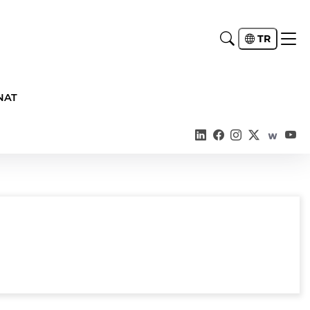
TR
NAT