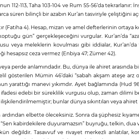
un 112-113, Taha 103-104 ve Rum 55-56’da tekrarlanır: İnsa
arca süren bilinçli bir azabın Kur’an tasviriyle çeliştiğini a
ır (Fatiha 4). Hesap, mizan ve amel defterlerinin ortaya 
 koptuğu gün” gerçekleşeceğini vurgular. Kur’an’da “
orgusu veya meleklerin kovulması gibi iddialar, Kur’an’d
reği hesapsız ceza vermez (Enbiya 47; Zümer 42).
eya perde anlamındadır. Bu, dünya ile ahiret arasında bi
il gösterilen Mümin 46’daki “sabah akşam ateşe arz olunm
un yarattığı manevi yıkımdır. Ayet bağlamında (Hud 98-
fadesi edebi bir süreklilik vurgusu olup, zaman dilimi be
işkilendirilmemiştir; bunlar dünya sıkıntıları veya ahiret
un ardından elbette öleceksiniz. Sonra da şüphesiz kıyam
de “Sen kabirdekilere duyuramazsın” buyruğu, telkin, dua
eğildir. Tasavvuf ve rivayet merkezli anlatılar, ko