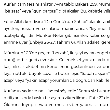
Kur’an tam tersini anlatır. Aynı tablo Bakara 259, Mümin
“bir saat” veya “gün parçası” gibi algılar. Bu, kabirde yıll
Yüce Allah kendisini “Din Günü’nün Sahibi” olarak tanıt
ayetleri, hüsran ve cezalandırmanın ancak “kıyamet
azabıyla ilgilidir. Münker-Nekir gibi isimler, kabir s
emrine uyar (Enbiya 26-27; Tahrim 6). Allah adaleti ge
Müminun 100’de geçen “berzah”, iki şeyi ayıran engel v
durağan bir geçiş evresidir. Geleneksel yorumlarda del
kaçınılmaz akıbetinin kendilerine gösterilmesi ve bun
kıyametteki büyük ceza ile bütünleşir. “Sabah akşam” i
azap” veya “yakın azap” yorumları da doğrudan kabirle il
Kur’an’ın sade ve net ifadesi şöyledir: “Sonra siz bun
diriliş arasında başka bir aşama zikredilmez. Fatır 22’
Ölünün duyup cevap vermesi, ezber yapması mümkün d