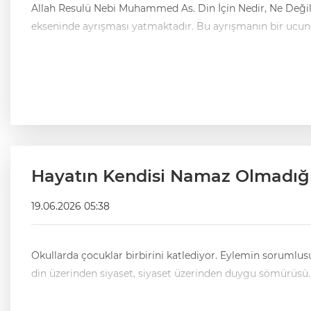
Allah Resulü Nebi Muhammed As. Din İçin Nedir, Ne Değildir? İslam dünyasında bugün yaşanan fikri savrulmaların merkezinde, Allah Resulü’nün dindeki konumunun if
ekseninde ayrışması yatmaktadır. Bu ayrışmanın bir ucunda
Hayatın Kendisi Namaz Olmadığı 
19.06.2026 05:38
Okullarda çocuklar birbirini katlediyor. Eylemin sorumlusu seküler bir yapıdan bir çocuk. Toplumun canı yanmış, adalet bekliyor, çözüm bekliyor. Ama ortada konuşulan yine aynı: