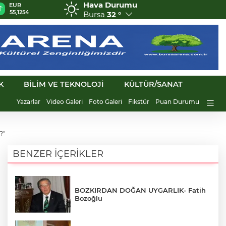
Hava Durumu
GBP
CHF
CAD
RUB
64,3468
59,0083
34,1883
0,5822
Bursa
32 °
K
BİLİM VE TEKNOLOJİ
KÜLTÜR/SANAT
Yazarlar
Video Galeri
Foto Galeri
Fikstür
Puan Durumu
?"
BENZER İÇERİKLER
BOZKIRDAN DOĞAN UYGARLIK- Fatih
Bozoğlu