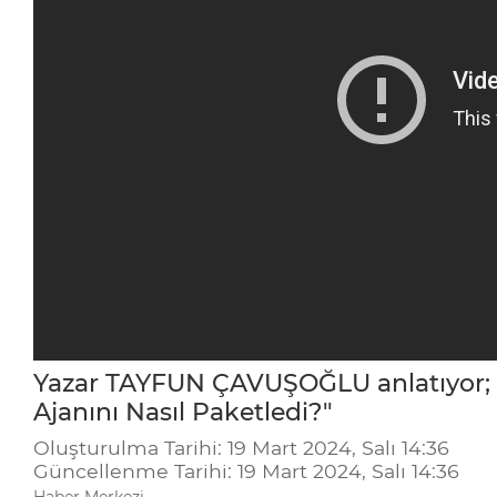
Yazar TAYFUN ÇAVUŞOĞLU anlatıyor; "Bi
Ajanını Nasıl Paketledi?"
Oluşturulma Tarihi: 19 Mart 2024, Salı 14:36
Güncellenme Tarihi: 19 Mart 2024, Salı 14:36
Haber Merkezi