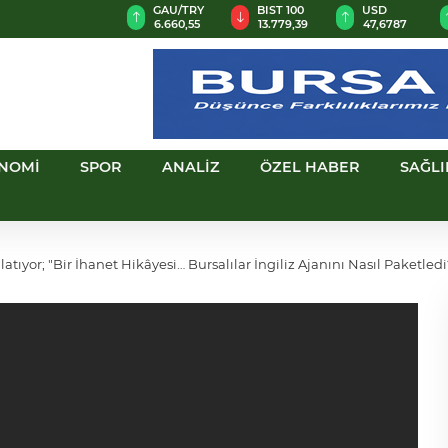
ND
GAU/TRY
BIST 100
USD
EUR
,0018
6.660,55
13.779,39
47,6787
55,1254
NOMİ
SPOR
ANALİZ
ÖZEL HABER
SAĞLI
yor; "Bir İhanet Hikâyesi… Bursalılar İngiliz Ajanını Nasıl Paketledi