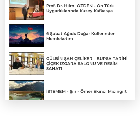
Prof. Dr. Hilmi ÖZDEN - Ön Türk
Uygarlıklarında Kuzey Kafkasya
6 Şubat Ağıdı: Doğar Küllerinden
Memleketim
GÜLBİN ŞAH ÇELİKER - BURSA TARİHİ
ÇİÇEK IZGARA SALONU VE RESİM
SANATI
İSTEMEM - Şiir - Ömer Ekinci Micingirt
Prof. Dr. Hilmi Özden'den: "Bir ve
Bütün Türk'üz EBRU"