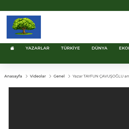
UYU
GEL
TND
BGN
V
1,1849
18,2677
16,3788
27,9743
0
YAZARLAR
TÜRKİYE
DÜNYA
EKO
Anasayfa
Videolar
Genel
Yazar TAYFUN ÇAVUŞOĞLU anlatı