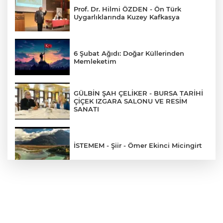
Prof. Dr. Hilmi ÖZDEN - Ön Türk
Uygarlıklarında Kuzey Kafkasya
6 Şubat Ağıdı: Doğar Küllerinden
Memleketim
GÜLBİN ŞAH ÇELİKER - BURSA TARİHİ
ÇİÇEK IZGARA SALONU VE RESİM
SANATI
İSTEMEM - Şiir - Ömer Ekinci Micingirt
Prof. Dr. Hilmi Özden'den: "Bir ve
Bütün Türk'üz EBRU"