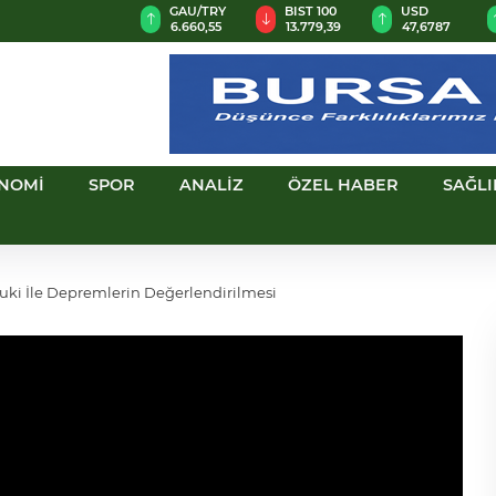
GAU/TRY
BIST 100
USD
EUR
6.660,55
13.779,39
47,6787
55,1254
NOMİ
SPOR
ANALİZ
ÖZEL HABER
SAĞLI
i İle Depremlerin Değerlendirilmesi