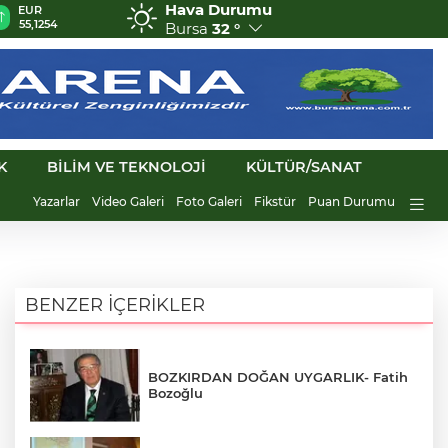
Hava Durumu
GBP
CHF
CAD
RUB
A
64,3468
59,0083
34,1883
0,5822
1
Bursa
32 °
K
BİLİM VE TEKNOLOJİ
KÜLTÜR/SANAT
Yazarlar
Video Galeri
Foto Galeri
Fikstür
Puan Durumu
BENZER İÇERİKLER
BOZKIRDAN DOĞAN UYGARLIK- Fatih
Bozoğlu