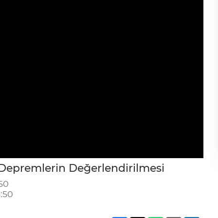
epremlerin Değerlendirilmesi
50
:50