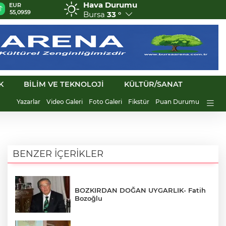
Hava Durumu
GBP
CHF
CAD
RUB
64,2210
58,9888
33,9617
0,5839
Bursa
33 °
K
BİLİM VE TEKNOLOJİ
KÜLTÜR/SANAT
Yazarlar
Video Galeri
Foto Galeri
Fikstür
Puan Durumu
BENZER İÇERİKLER
BOZKIRDAN DOĞAN UYGARLIK- Fatih
Bozoğlu