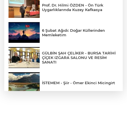
Prof. Dr. Hilmi ÖZDEN - Ön Türk
Uygarlıklarında Kuzey Kafkasya
6 Şubat Ağıdı: Doğar Küllerinden
Memleketim
GÜLBİN ŞAH ÇELİKER - BURSA TARİHİ
ÇİÇEK IZGARA SALONU VE RESİM
SANATI
İSTEMEM - Şiir - Ömer Ekinci Micingirt
Prof. Dr. Hilmi Özden'den: "Bir ve
Bütün Türk'üz EBRU"