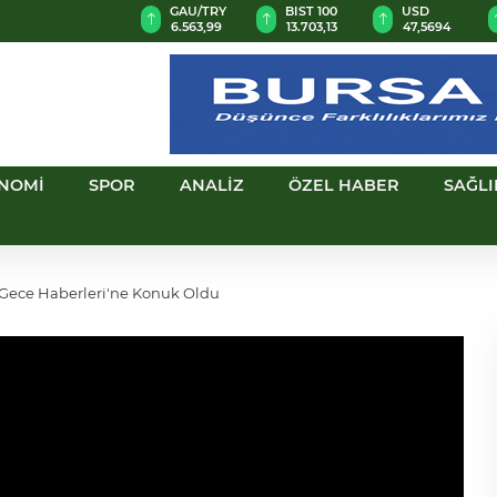
D
GAU/TRY
BIST 100
USD
EUR
18
6.563,99
13.703,13
47,5694
55,0959
NOMİ
SPOR
ANALİZ
ÖZEL HABER
SAĞLI
Gece Haberleri'ne Konuk Oldu