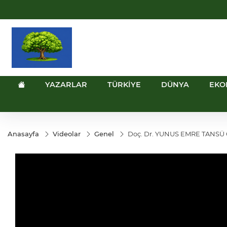
UYU
GEL
TND
BGN
VN
1,1839
18,1910
16,3244
28,0626
0,00
YAZARLAR
TÜRKİYE
DÜNYA
EKO
Anasayfa
Videolar
Genel
Doç. Dr. YUNUS EMRE TANSÜ 