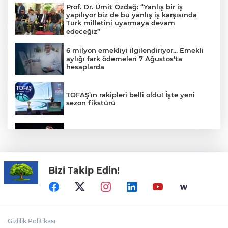
Prof. Dr. Ümit Özdağ: “Yanlış bir iş
yapılıyor biz de bu yanlış iş karşısında
Türk milletini uyarmaya devam
edeceğiz”
6 milyon emekliyi ilgilendiriyor... Emekli
aylığı fark ödemeleri 7 Ağustos'ta
hesaplarda
TOFAŞ’ın rakipleri belli oldu! İşte yeni
sezon fikstürü
Bursa Açıkhava'da 'Cimri'ye alkış
yağmuru
Bizi Takip Edin!
CHP'de kongre hazırlıkları hızlandı... 8 ile
daha yeni il başkanı atandı
MGK'dan 8 maddelik bildiri... Terörsüz
Türkiye, bölgesel güvenlik ve Gazze
Gizlilik Politikası
mesajı