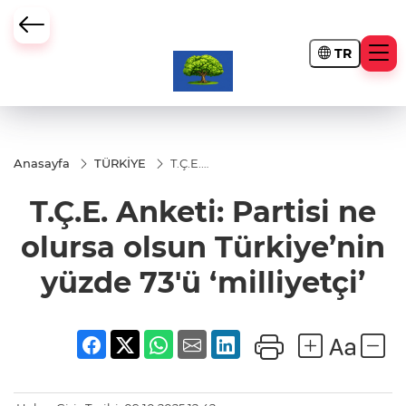
TR
Anasayfa
TÜRKİYE
T.Ç.E.
Anketi:
Partisi ne
T.Ç.E. Anketi: Partisi ne
olursa
olsun
Türkiye’nin
olursa olsun Türkiye’nin
yüzde 73'ü
‘milliyetçi’
yüzde 73'ü ‘milliyetçi’