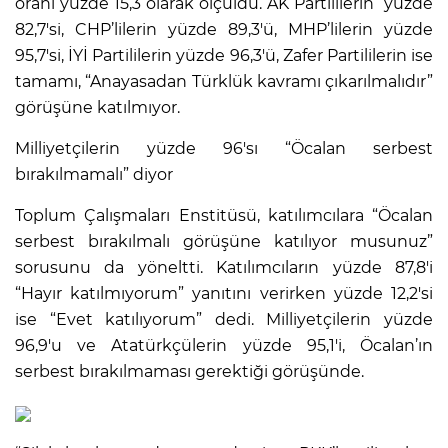
oranı yüzde 15,3 olarak ölçüldü. AK Partililerin yüzde
82,7'si, CHP’lilerin yüzde 89,3'ü, MHP’lilerin yüzde
95,7'si, İYİ Partililerin yüzde 96,3'ü, Zafer Partililerin ise
tamamı, “Anayasadan Türklük kavramı çıkarılmalıdır”
görüşüne katılmıyor.
Milliyetçilerin yüzde 96'sı “Öcalan serbest
bırakılmamalı” diyor
Toplum Çalışmaları Enstitüsü, katılımcılara “Öcalan
serbest bırakılmalı görüşüne katılıyor musunuz”
sorusunu da yöneltti. Katılımcıların yüzde 87,8'i
“Hayır katılmıyorum” yanıtını verirken yüzde 12,2'si
ise “Evet katılıyorum” dedi. Milliyetçilerin yüzde
96,9'u ve Atatürkçülerin yüzde 95,1'i, Öcalan’ın
serbest bırakılmaması gerektiği görüşünde.