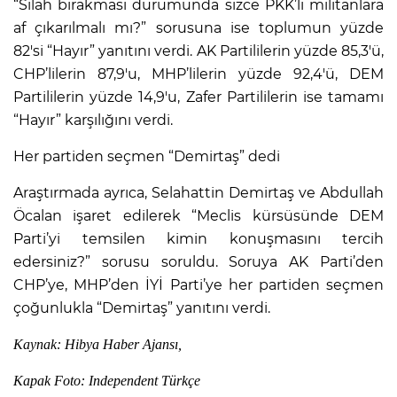
“Silah bırakması durumunda sizce PKK’lı militanlara
af çıkarılmalı mı?” sorusuna ise toplumun yüzde
82'si “Hayır” yanıtını verdi. AK Partililerin yüzde 85,3'ü,
CHP’lilerin 87,9'u, MHP’lilerin yüzde 92,4'ü, DEM
Partililerin yüzde 14,9'u, Zafer Partililerin ise tamamı
“Hayır” karşılığını verdi.
Her partiden seçmen “Demirtaş” dedi
Araştırmada ayrıca, Selahattin Demirtaş ve Abdullah
Öcalan işaret edilerek “Meclis kürsüsünde DEM
Parti’yi temsilen kimin konuşmasını tercih
edersiniz?” sorusu soruldu. Soruya AK Parti’den
CHP’ye, MHP’den İYİ Parti’ye her partiden seçmen
çoğunlukla “Demirtaş” yanıtını verdi.
Kaynak: Hibya Haber Ajansı,
Kapak Foto: Independent Türkçe