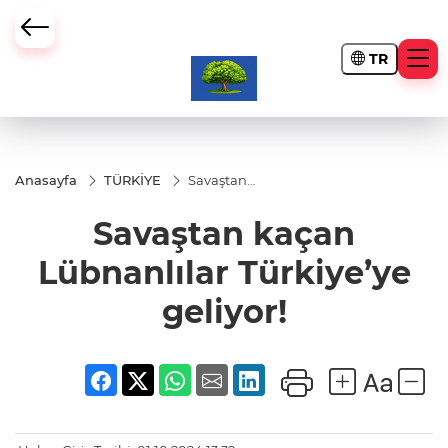
TR
Anasayfa
TÜRKİYE
Savaştan
kaçan
Lübnanlılar
Savaştan kaçan
Türkiye’ye
geliyor!
Lübnanlılar Türkiye’ye
geliyor!