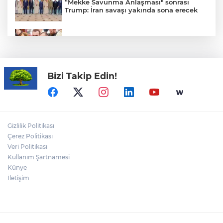
“Mekke Savunma Anlaşması" sonrası
Trump: İran savaşı yakında sona erecek
Kutupların geleceğine bilimsel bakış
Bizi Takip Edin!
Öğrenci affı çıktı.. YÖK'ten açıklama
geldi! 4 aylık süre tanındı
Ganita Akşamları’nda büyük coşku
Gizlilik Politikası
Çerez Politikası
Veri Politikası
Kullanım Şartnamesi
Yapay zekayı eğitenler işsiz kalıyor: Kendi
kuyumuzu kazdık
Künye
İletişim