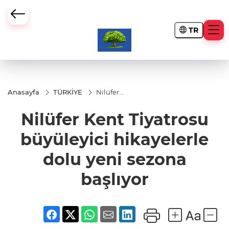
TR
Anasayfa
TÜRKİYE
Nilüfer
Kent
Tiyatrosu
Nilüfer Kent Tiyatrosu
büyüleyici
hikayelerle
dolu yeni
büyüleyici hikayelerle
sezona
başlıyor
dolu yeni sezona
başlıyor