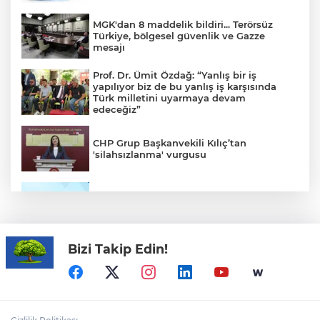
MGK'dan 8 maddelik bildiri... Terörsüz
Türkiye, bölgesel güvenlik ve Gazze
mesajı
Prof. Dr. Ümit Özdağ: “Yanlış bir iş
yapılıyor biz de bu yanlış iş karşısında
Türk milletini uyarmaya devam
edeceğiz”
CHP Grup Başkanvekili Kılıç’tan
'silahsızlanma' vurgusu
TÜBİTAK'tan lisansüstü araştırmacılara
performans bursu çağrısı
Bizi Takip Edin!
YÖK'ten uluslararası mezunlara ikamet
kolaylığı... Süre 2 yıla kadar uzatılabilecek
Görevden uzaklaştırılan Avcılar Belediye
Başkanı Utku Caner Çaykara hakkında