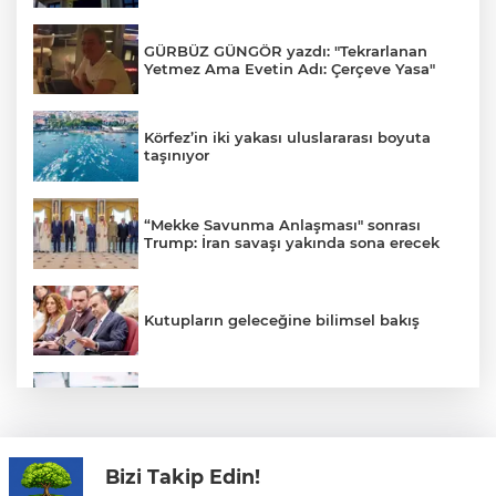
GÜRBÜZ GÜNGÖR yazdı: "Tekrarlanan
Yetmez Ama Evetin Adı: Çerçeve Yasa"
Körfez’in iki yakası uluslararası boyuta
taşınıyor
“Mekke Savunma Anlaşması" sonrası
Trump: İran savaşı yakında sona erecek
Kutupların geleceğine bilimsel bakış
Yapay zekayı eğitenler işsiz kalıyor: Kendi
kuyumuzu kazdık
Bizi Takip Edin!
Öğrenci affı çıktı.. YÖK'ten açıklama