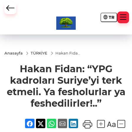
TR
Anasayfa
TÜRKİYE
Hakan Fidan:
“YPG
kadroları
Hakan Fidan: “YPG
Suriye’yi terk
etmeli. Ya
fesholurlar ya
kadroları Suriye’yi terk
feshedilirler!..”
etmeli. Ya fesholurlar ya
feshedilirler!..”