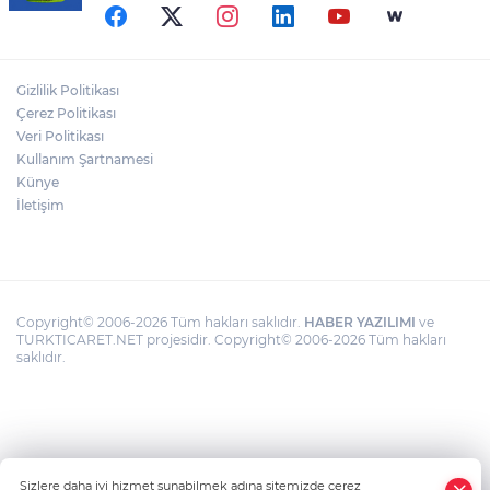
geldi! 4 aylık süre tanındı
Orman yangınlarında soruşturma
Gizlilik Politikası
sürüyor.. 34 şüpheliden 9'u tutuklandı
Çerez Politikası
Veri Politikası
Şehit yakınları ve gazilerin haklarına
Kullanım Şartnamesi
ilişkin teklif TBMM Genel Kurulu'nda
Künye
kabul edildi
İletişim
Copyright© 2006-2026 Tüm hakları saklıdır.
HABER YAZILIMI
ve
TURKTICARET.NET projesidir. Copyright© 2006-2026 Tüm hakları
saklıdır.
Sizlere daha iyi hizmet sunabilmek adına sitemizde çerez