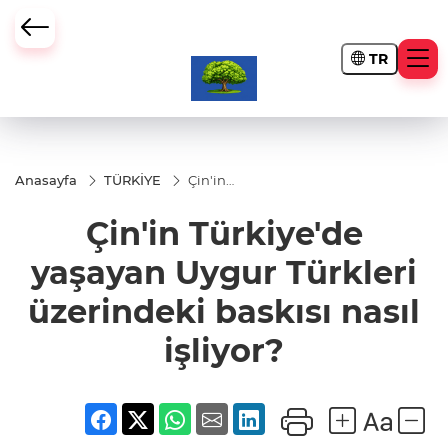
TR
Anasayfa
TÜRKİYE
Çin'in
Türkiye'de
yaşayan
Çin'in Türkiye'de
Uygur
Türkleri
üzerindeki
yaşayan Uygur Türkleri
baskısı
nasıl
üzerindeki baskısı nasıl
işliyor?
işliyor?