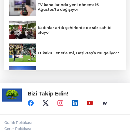
TV kanallarında yeni dönem: 16
Ağustos'ta değişiyor
Kadınlar artık şehirlerde de söz sahibi
oluyor
Lukaku Fener’e mi, Beşiktaş’a mı geliyor?
Hürmüz Boğazı'nda yeni kriz: Petrol
fiyatları yükselişe geçti
Bizi Takip Edin!
Siyasetçilere taş çıkartan Vali
Akın Gürlek: Örgüt silahları bırakacak,
Gizlilik Politikası
mağaraları boşaltacak
Çerez Politikası