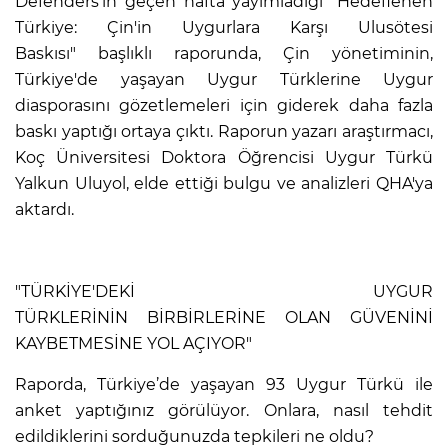
Defenders'in geçen hafta yayımladığı "Hedeflenen
Türkiye: Çin'in Uygurlara Karşı Ulusötesi
Baskısı" başlıklı raporunda, Çin yönetiminin,
Türkiye'de yaşayan Uygur Türklerine Uygur
diasporasını gözetlemeleri için giderek daha fazla
baskı yaptığı ortaya çıktı. Raporun yazarı araştırmacı,
Koç Üniversitesi Doktora Öğrencisi Uygur Türkü
Yalkun Uluyol, elde ettiği bulgu ve analizleri QHA'ya
aktardı.
"TÜRKİYE'DEKİ UYGUR
TÜRKLERİNİN BİRBİRLERİNE OLAN GÜVENİNİ
KAYBETMESİNE YOL AÇIYOR"
Raporda, Türkiye’de yaşayan 93 Uygur Türkü ile
anket yaptığınız görülüyor. Onlara, nasıl tehdit
edildiklerini sorduğunuzda tepkileri ne oldu?