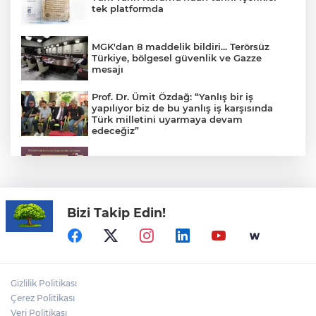
tek platformda
MGK'dan 8 maddelik bildiri... Terörsüz
Türkiye, bölgesel güvenlik ve Gazze
mesajı
Prof. Dr. Ümit Özdağ: “Yanlış bir iş
yapılıyor biz de bu yanlış iş karşısında
Türk milletini uyarmaya devam
edeceğiz”
CHP Grup Başkanvekili Kılıç’tan
'silahsızlanma' vurgusu
Bizi Takip Edin!
YÖK'ten uluslararası mezunlara ikamet
kolaylığı... Süre 2 yıla kadar uzatılabilecek
Görevden uzaklaştırılan Avcılar Belediye
Başkanı Utku Caner Çaykara hakkında
Gizlilik Politikası
tahliye kararı
Çerez Politikası
Veri Politikası