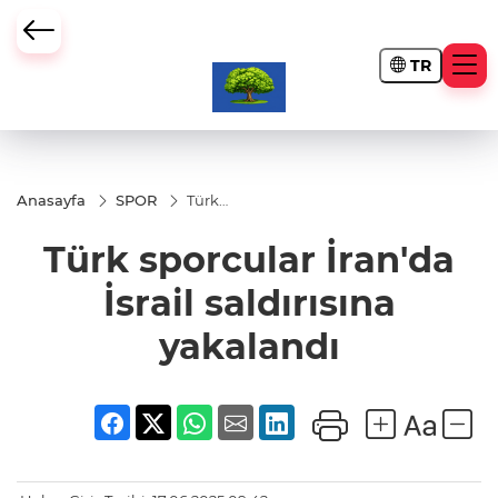
TR
Anasayfa
SPOR
Türk
sporcular
İran'da
Türk sporcular İran'da
İsrail
saldırısına
yakalandı
İsrail saldırısına
yakalandı