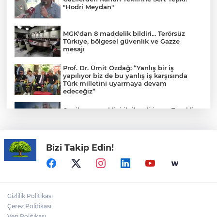
"Hodri Meydan"
MGK'dan 8 maddelik bildiri... Terörsüz
Türkiye, bölgesel güvenlik ve Gazze
mesajı
Prof. Dr. Ümit Özdağ: “Yanlış bir iş
yapılıyor biz de bu yanlış iş karşısında
Türk milletini uyarmaya devam
edeceğiz”
6 milyon emekliyi ilgilendiriyor... Emekli
aylığı fark ödemeleri 7 Ağustos'ta
hesaplarda
Bizi Takip Edin!
TOFAŞ’ın rakipleri belli oldu! İşte yeni
sezon fikstürü
CHP Grup Başkanvekili Kılıç’tan
Gizlilik Politikası
'silahsızlanma' vurgusu
Çerez Politikası
Veri Politikası