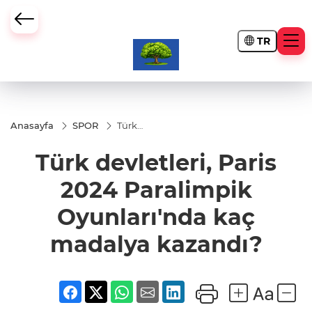
TR
Anasayfa
SPOR
Türk
devletleri,
Paris 2024
Türk devletleri, Paris
Paralimpik
Oyunları'nda
kaç madalya
2024 Paralimpik
kazandı?
Oyunları'nda kaç
madalya kazandı?