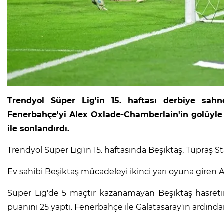
Trendyol Süper Lig'in 15. haftası derbiye sah
Fenerbahçe'yi Alex Oxlade-Chamberlain'in golüyle 1-
ile sonlandırdı.
Trendyol Süper Lig'in 15. haftasında Beşiktaş, Tüpraş 
Ev sahibi Beşiktaş mücadeleyi ikinci yarı oyuna giren 
Süper Lig'de 5 maçtır kazanamayan Beşiktaş hasretini
puanını 25 yaptı. Fenerbahçe ile Galatasaray'ın ardında