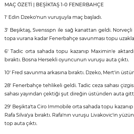
MAÇ ÖZETİ | BEŞİKTAŞ 1-0 FENERBAHÇE
1' Edin Dzeko'nun vuruşuyla maç başladı.
3' Beşiktaş, Svensspn ile sağ kanattan geldi. Norveçl
topa vurana kadar Fenerbahçe savunması topu uzaklaş
6' Tadic orta sahada topu kazanıp Maximin'e aktard
bıraktı. Bosna Hersekli oyuncunun vuruşu auta çıktı.
10' Fred savunma arkasına bıraktı. Dzeko, Mert'in üstü
28' Fenerbahçe tehlikeli geldi. Tadic ceza sahası çizg
sahası yayından çektiği şut direğin üstünden auta gitti
29' Beşikta'ta Ciro Immobile orta sahada topu kazanı
Rafa Silva'ya bıraktı. Rafa'nın vuruşu Livakovic'in yü
top auta çıktı.