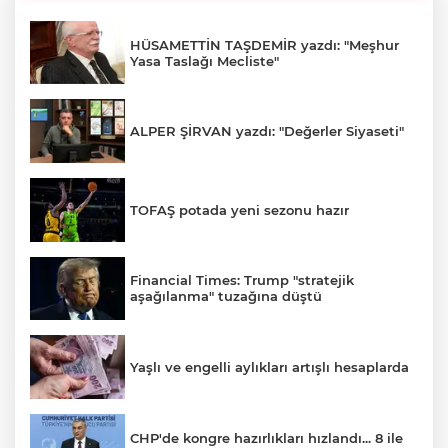
HÜSAMETTİN TAŞDEMİR yazdı: "Meşhur
Yasa Taslağı Mecliste"
ALPER ŞİRVAN yazdı: "Değerler Siyaseti"
TOFAŞ potada yeni sezonu hazır
Financial Times: Trump "stratejik
aşağılanma" tuzağına düştü
Yaşlı ve engelli aylıkları artışlı hesaplarda
CHP'de kongre hazırlıkları hızlandı... 8 ile