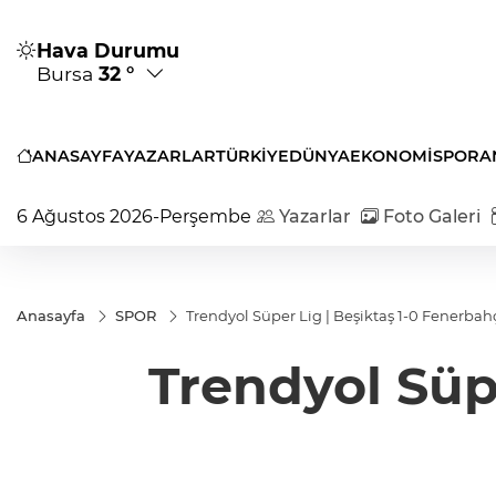
Hava Durumu
Bursa
32 °
ANASAYFA
YAZARLAR
TÜRKİYE
DÜNYA
EKONOMİ
SPOR
A
6 Ağustos 2026-Perşembe
Yazarlar
Foto Galeri
Anasayfa
SPOR
Trendyol Süper Lig | Beşiktaş 1-0 Fenerbah
Trendyol Süp