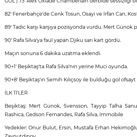
GOL | 73' Alex Oxlade Chamberlain derbide sessizliği b
82' Fenerbahçe'de Cenk Tosun, Osayi ve İrfan Can, Kosti
89' Tadic karşı karşıya pozisyonda vurdu. Mert Günok p
90' Rafa Silva'ya faul yapan Djiku sarı kart gördü.
Maçın sonuna 6 dakika uzatma eklendi.
90+1' Beşiktaş'ta Rafa Silva'nın yerine Muci oyunda.
90+8' Beşiktaş'ın Semih Kılıçsoy ile bulduğu gol ofsayt 
İLK 11'LER
Beşiktaş: Mert Günok, Svensson, Tayyip Talha Sanu
Rashica, Gedson Fernandes, Rafa Silva, Immobile
Yedekler: Onur Bulut, Ersin, Mustafa Erhan Hekimoğlu,
Zaynutdinov