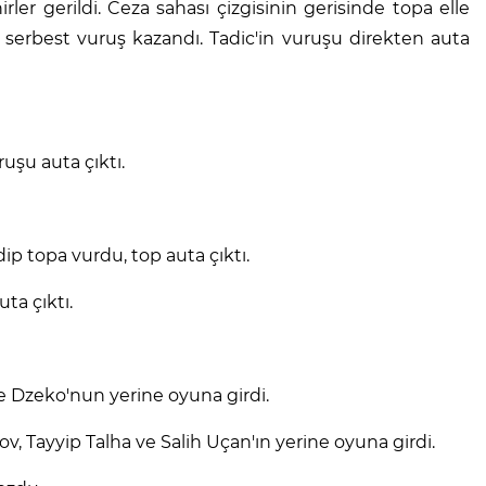
rler gerildi. Ceza sahası çizgisinin gerisinde topa elle
erbest vuruş kazandı. Tadic'in vuruşu direkten auta
uşu auta çıktı.
ip topa vurdu, top auta çıktı.
ta çıktı.
 Dzeko'nun yerine oyuna girdi.
, Tayyip Talha ve Salih Uçan'ın yerine oyuna girdi.