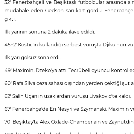
32' Fenerbahçeli ve Beşiktaşlı futbolcular arasında sini
müdahale eden Gedson sarı kart gördü. Fenerbahçe s
çıktı.
İlk yarının sonuna 2 dakika ilave edildi.
45+2' Kostic'in kullandığı serbest vuruşta Djiku'nun vur
İlk yarı golsüz sona erdi.
49' Maximin, Dzeko'ya attı. Tecrübeli oyuncu kontrol ed
60' Rafa Silva ceza sahası dışından yerden çektiği şut au
62' Salih Uçan'ın uzaklardan vuruşu Livakovic'te kaldı.
67' Fenerbahçe'de En Nesyri ve Szymanski, Maximin ve
70' Beşiktaş'ta Alex Oxlade-Chamberlain ve Zaynutdinov