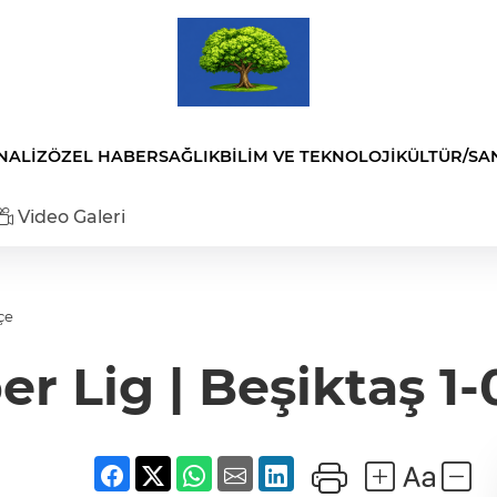
NALİZ
ÖZEL HABER
SAĞLIK
BİLİM VE TEKNOLOJİ
KÜLTÜR/SA
Video Galeri
çe
er Lig | Beşiktaş 1