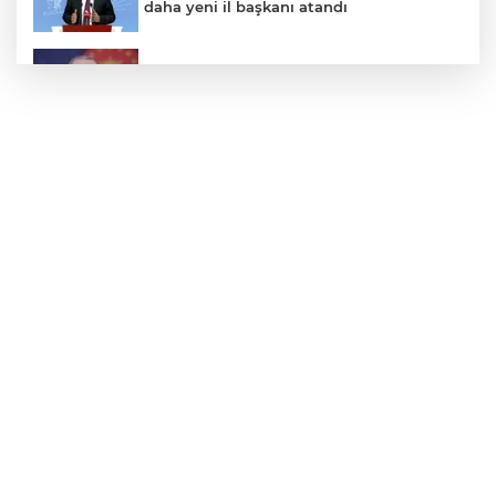
daha yeni il başkanı atandı
Cumhurbaşkanı Erdoğan’dan 'Terörsüz
Türkiye' mesajı
Bursa Açıkhava'da 'Cimri'ye alkış
yağmuru
Fiyatı 1 günde yarıya düştü: Üreticiler
durumdan şikayetçi
Türk kahvesini asla böyle içmeyin:
Bilmeden yıllarca zehir içmişiz