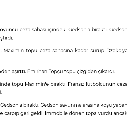
i oyuncu ceza sahası içindeki Gedson'a bıraktı. Gedson
tırdı.
ı. Maximin topu ceza sahasına kadar sürüp Dzeko'ya
nden aşırttı. Emirhan Topçu topu çizgiden çıkardı.
isinde topu Maximin'e bıraktı. Fransız futbolcunun ceza
.
p Gedson'a bıraktı. Gedson savunma arasına koşu yapan
züne çarpıp geri geldi. Immobile dönen topa vurdu ancak