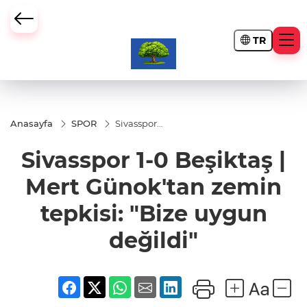
TR
Anasayfa
SPOR
Sivasspor
1-0
Beşiktaş |
Sivasspor 1-0 Beşiktaş |
Mert
Günok'tan
zemin
Mert Günok'tan zemin
tepkisi:
"Bize
tepkisi: "Bize uygun
uygun
değildi"
değildi"