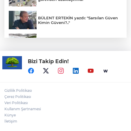
BÜLENT ERTEKİN yazdı: "Sarsılan Güven
Kimin Güveni?.."
Kadınlar artık şehirlerde de söz sahibi
oluyor
Bizi Takip Edin!
TV kanallarında yeni dönem: 16
Ağustos'ta değişiyor
Avrupa Drama Buluşmaları gençleri
Gizlilik Politikası
İzmir’de
Çerez Politikası
Veri Politikası
Kullanım Şartnamesi
ÖMER EKİNCİ MİCİNGİRT yazdı:
"Gösterişmatikler ve Fıtrat"
Künye
İletişim