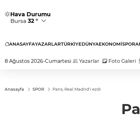
Hava Durumu
Bursa
32 °
ANASAYFA
YAZARLAR
TÜRKİYE
DÜNYA
EKONOMİ
SPOR
A
8 Ağustos 2026-Cumartesi
Yazarlar
Foto Galeri
Anasayfa
SPOR
Paris, Real Madrid'i ezdi
Pa