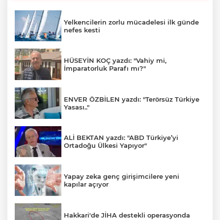
Yelkencilerin zorlu mücadelesi ilk günde
nefes kesti
HÜSEYİN KOÇ yazdı: "Vahiy mi,
İmparatorluk Parafı mı?"
ENVER ÖZBİLEN yazdı: "Terörsüz Türkiye
Yasası.."
ALİ BEKTAN yazdı: "ABD Türkiye’yi
Ortadoğu Ülkesi Yapıyor"
Yapay zeka genç girişimcilere yeni
kapılar açıyor
Hakkari'de JİHA destekli operasyonda