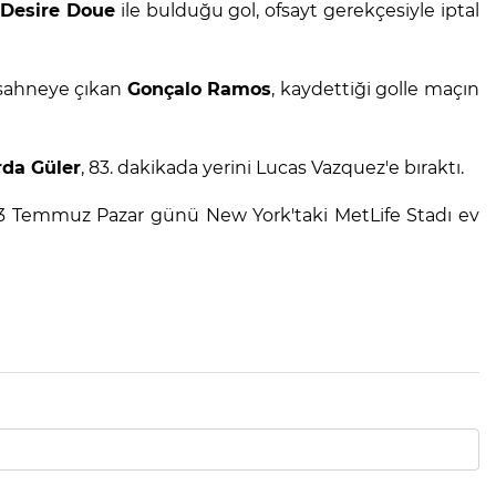
Desire Doue
ile bulduğu gol, ofsayt gerekçesiyle iptal
a sahneye çıkan
Gonçalo Ramos
, kaydettiği golle maçın
rda Güler
, 83. dakikada yerini Lucas Vazquez'e bıraktı.
, 13 Temmuz Pazar günü New York'taki MetLife Stadı ev