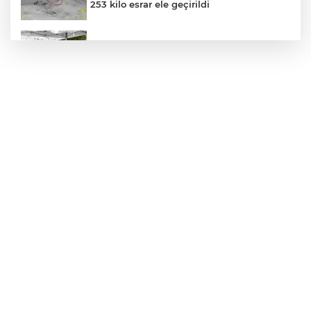
253 kilo esrar ele geçirildi
Kadınlar artık şehirlerde de söz sahibi
oluyor
Özel öğrenci yurtlarına ilişkin yönetmelik
değişikliği... Geçiş süresi uzatıldı
Lukaku Fener’e mi, Beşiktaş’a mı geliyor?
Siyasetçilere taş çıkartan Vali