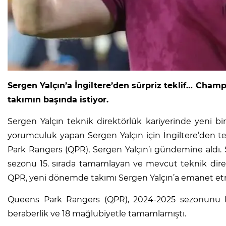
Sergen Yalçın’a İngiltere’den sürpriz teklif… Cham
takımın başında istiyor.
Sergen Yalçın teknik direktörlük kariyerinde yeni bi
yorumculuk yapan Sergen Yalçın için İngiltere’den te
Park Rangers (QPR), Sergen Yalçın’ı gündemine aldı. S
sezonu 15. sırada tamamlayan ve mevcut teknik direkt
QPR, yeni dönemde takımı Sergen Yalçın’a emanet etm
Queens Park Rangers (QPR), 2024-2025 sezonunu İn
beraberlik ve 18 mağlubiyetle tamamlamıştı.