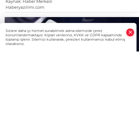
Kaynak: Haber Merkezi
Haberyazilimi.com
Sizlere daha iyi hizmet sunabilmek adına sitemizde çerez
konumlandırmaktayız. Kişisel verileriniz, KVKK ve GDPR kapsamında
toplanıp işlenir. Sitemizi kullanarak, çerezleri kullanmamızı kabul etmiş
olacaksınız.