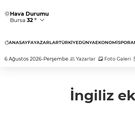
Hava Durumu
Bursa
32 °
ANASAYFA
YAZARLAR
TÜRKİYE
DÜNYA
EKONOMİ
SPOR
A
6 Ağustos 2026-Perşembe
Yazarlar
Foto Galeri
İngiliz e