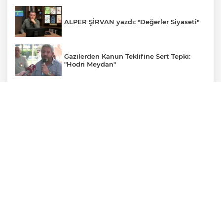
ALPER ŞİRVAN yazdı: "Değerler Siyaseti"
Gazilerden Kanun Teklifine Sert Tepki:
"Hodri Meydan"
TOFAŞ potada yeni sezonu hazır
Financial Times: Trump "stratejik
aşağılanma" tuzağına düştü
Yaşlı ve engelli aylıkları artışlı hesaplarda
CHP'de kongre hazırlıkları hızlandı... 8 ile
daha yeni il başkanı atandı