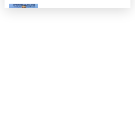
CHP'de kongre hazırlıkları hızlandı... 8 ile
daha yeni il başkanı atandı
Bursa Açıkhava'da 'Cimri'ye alkış
yağmuru
TOFAŞ’ın rakipleri belli oldu! İşte yeni
sezon fikstürü
Fiyatı 1 günde yarıya düştü: Üreticiler
durumdan şikayetçi