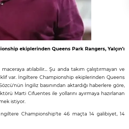
pionship ekiplerinden Queens Park Rangers, Yalçın’ı
r maceraya atılabilir… Şu anda takım çalıştırmayan ve
klif var. İngiltere Championship ekiplerinden Queens
özcü'nün İngiliz basınından aktardığı haberlere göre,
örü Marti Cifuentes ile yollarını ayırmaya hazırlanan
ek istiyor.
giltere Championship'te 46 maçta 14 galibiyet, 14