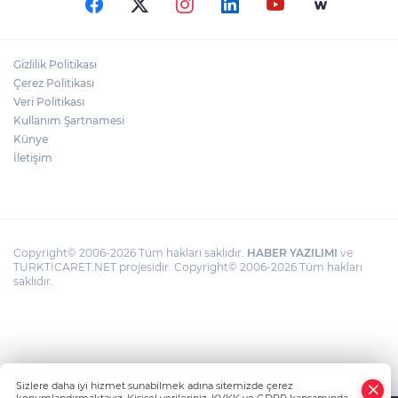
Turhan Çömez hakkında 'halkı yanıltıcı
Gizlilik Politikası
bilgiyi yayma' soruşturması
Çerez Politikası
Veri Politikası
Kullanım Şartnamesi
Hürmüz Boğazı'nda yeni kriz: Petrol
fiyatları yükselişe geçti
Künye
İletişim
Copyright© 2006-2026 Tüm hakları saklıdır.
HABER YAZILIMI
ve
TURKTICARET.NET projesidir. Copyright© 2006-2026 Tüm hakları
saklıdır.
Sizlere daha iyi hizmet sunabilmek adına sitemizde çerez