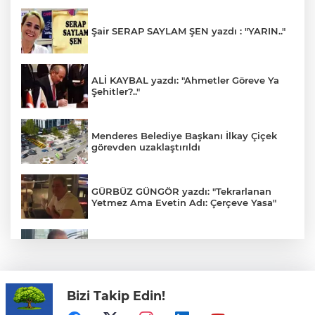
Şair SERAP SAYLAM ŞEN yazdı : "YARIN.."
ALİ KAYBAL yazdı: "Ahmetler Göreve Ya
Şehitler?.."
Menderes Belediye Başkanı İlkay Çiçek
görevden uzaklaştırıldı
GÜRBÜZ GÜNGÖR yazdı: "Tekrarlanan
Yetmez Ama Evetin Adı: Çerçeve Yasa"
BÜLENT ERTEKİN yazdı: "Sarsılan Güven
Kimin Güveni?.."
Bizi Takip Edin!
Avrupa Drama Buluşmaları gençleri
İzmir’de