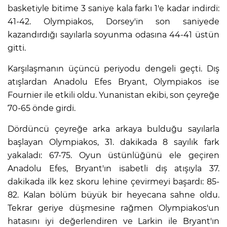
basketiyle bitime 3 saniye kala farkı 1'e kadar indirdi:
41-42. Olympiakos, Dorsey'in son saniyede
kazandırdığı sayılarla soyunma odasına 44-41 üstün
gitti.
Karşılaşmanın üçüncü periyodu dengeli geçti. Dış
atışlardan Anadolu Efes Bryant, Olympiakos ise
Fournier ile etkili oldu. Yunanistan ekibi, son çeyreğe
70-65 önde girdi.
Dördüncü çeyreğe arka arkaya bulduğu sayılarla
başlayan Olympiakos, 31. dakikada 8 sayılık fark
yakaladı: 67-75. Oyun üstünlüğünü ele geçiren
Anadolu Efes, Bryant'ın isabetli dış atışıyla 37.
dakikada ilk kez skoru lehine çevirmeyi başardı: 85-
82. Kalan bölüm büyük bir heyecana sahne oldu.
Tekrar geriye düşmesine rağmen Olympiakos'un
hatasını iyi değerlendiren ve Larkin ile Bryant'ın