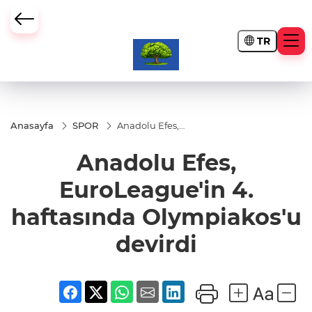
TR
Anasayfa
SPOR
Anadolu Efes,
EuroLeague'in
4. haftasında
Anadolu Efes,
Olympiakos'u
devirdi
EuroLeague'in 4.
haftasında Olympiakos'u
devirdi