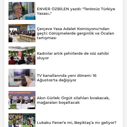
ENVER ÖZBİLEN yazdı: "Terörsüz Türkiye
Yasası.."
Çerçeve Yasa Adalet Komisyonu'ndan
geçti: Görüşmelerde gerginlik ve Öcalan
tartışması
Kadınlar artık şehirlerde de söz sahibi
oluyor
TV kanallarında yeni dönem: 16
Ağustos'ta değişiyor
Akın Gürlek: Örgüt silahları bırakacak,
mağaraları boşaltacak
Lukaku Fener’e mi, Beşiktaş’a mı geliyor?