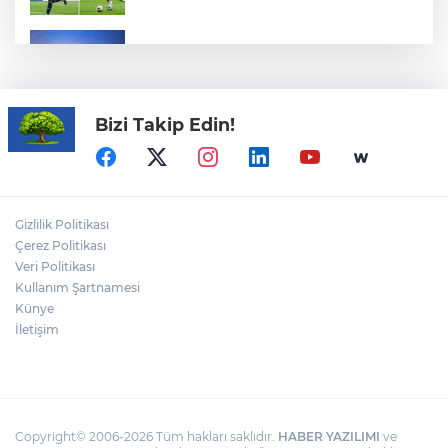
Hürmüz Boğazı'nda yeni kriz: Petrol
fiyatları yükselişe geçti
Bizi Takip Edin!
Bursa Tabip Odası: Hekimlik 5 dakikaya
sığmaz
Siyasetçilere taş çıkartan Vali
Gizlilik Politikası
Çerez Politikası
Veri Politikası
Kullanım Şartnamesi
Avrupa Drama Buluşmaları gençleri
İzmir’de
Künye
İletişim
Copyright© 2006-2026 Tüm hakları saklıdır.
HABER YAZILIMI
ve