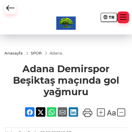
TR
Anasayfa
SPOR
Adana
Demirspor
Beşiktaş
Adana Demirspor
maçında
gol
yağmuru
Beşiktaş maçında gol
yağmuru