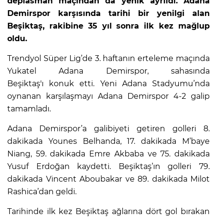
deplasman maçından da yenik ayrıldı. Adana
Demirspor karşısında tarihi bir yenilgi alan
Beşiktaş, rakibine 35 yıl sonra ilk kez mağlup
oldu.
Trendyol Süper Lig’de 3. haftanın erteleme maçında
Yukatel Adana Demirspor, sahasında
Beşiktaş'ı konuk etti. Yeni Adana Stadyumu’nda
oynanan karşılaşmayı Adana Demirspor 4-2 galip
tamamladı.
Adana Demirspor’a galibiyeti getiren golleri 8.
dakikada Younes Belhanda, 17. dakikada M’baye
Niang, 59. dakikada Emre Akbaba ve 75. dakikada
Yusuf Erdoğan kaydetti. Beşiktaş’ın golleri 79.
dakikada Vincent Aboubakar ve 89. dakikada Milot
Rashica’dan geldi.
Tarihinde ilk kez Beşiktaş ağlarına dört gol bırakan