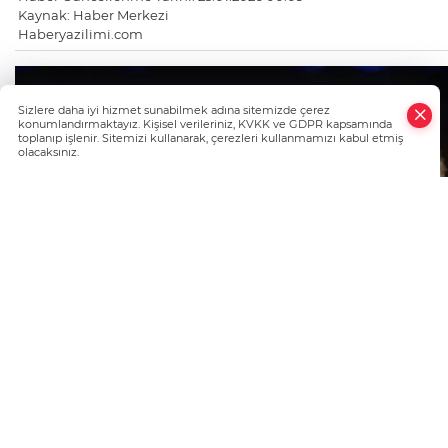
Kaynak: Haber Merkezi
Haberyazilimi.com
Sizlere daha iyi hizmet sunabilmek adına sitemizde çerez
konumlandırmaktayız. Kişisel verileriniz, KVKK ve GDPR kapsamında
toplanıp işlenir. Sitemizi kullanarak, çerezleri kullanmamızı kabul etmiş
olacaksınız.