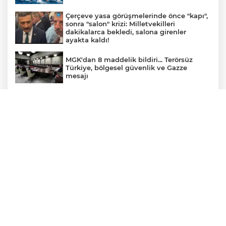
Çerçeve yasa görüşmelerinde önce "kapı",
sonra "salon" krizi: Milletvekilleri
dakikalarca bekledi, salona girenler
ayakta kaldı!
MGK'dan 8 maddelik bildiri... Terörsüz
Türkiye, bölgesel güvenlik ve Gazze
mesajı
Görevden uzaklaştırılan Avcılar Belediye
Başkanı Utku Caner Çaykara hakkında
tahliye kararı
CHP Grup Başkanvekili Kılıç’tan
'silahsızlanma' vurgusu
YÖK'ten uluslararası mezunlara ikamet
kolaylığı... Süre 2 yıla kadar uzatılabilecek
Yağış sonrası deniz uyarısı! Bulanık ve