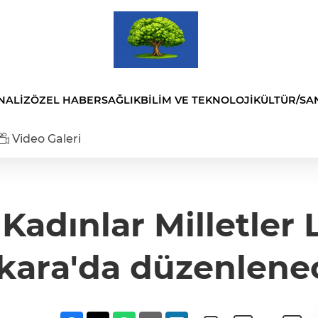
NALİZ
ÖZEL HABER
SAĞLIK
BİLİM VE TEKNOLOJİ
KÜLTÜR/SA
Video Galeri
adınlar Milletler L
kara'da düzenlene