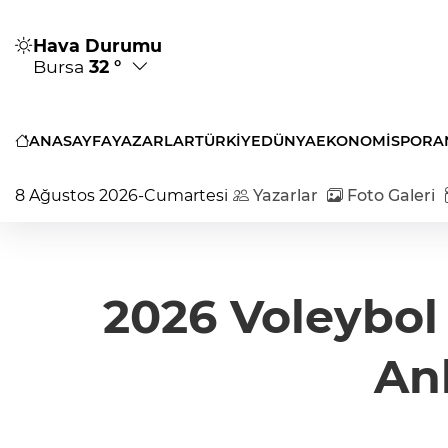
Hava Durumu
Bursa
32 °
ANASAYFA
YAZARLAR
TÜRKİYE
DÜNYA
EKONOMİ
SPOR
A
8 Ağustos 2026-Cumartesi
Yazarlar
Foto Galeri
2026 Voleybol K
An