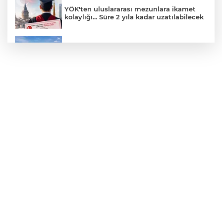
YÖK'ten uluslararası mezunlara ikamet
kolaylığı... Süre 2 yıla kadar uzatılabilecek
Yağış sonrası deniz uyarısı! Bulanık ve
kötü kokulu suda yüzmeyin
Yapay zekada onlarca uygulamanın
yerini tek asistan alabilir
Fındık alım fiyatları açıklandı... Alımlar 24
Ağustos'ta başlıyor
ALİ BEKTAN yazdı: "ABD Türkiye’yi
Ortadoğu Ülkesi Yapıyor"