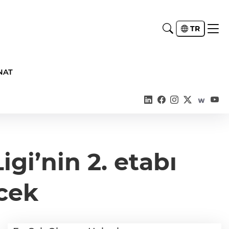
TR
NAT
igi’nin 2. etabı
cek