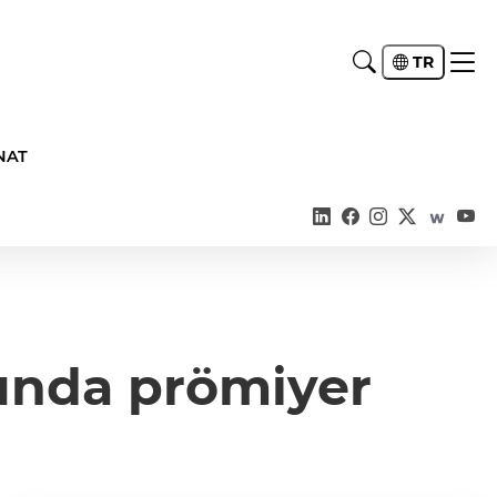
TR
NAT
nunda prömiyer