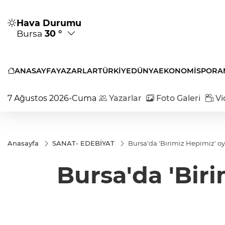
Hava Durumu
Bursa
30 °
ANASAYFA
YAZARLAR
TÜRKİYE
DÜNYA
EKONOMİ
SPOR
A
7 Ağustos 2026-Cuma
Yazarlar
Foto Galeri
Vi
Anasayfa
SANAT- EDEBİYAT
Bursa'da 'Birimiz Hepi
Bursa'da 'Bir