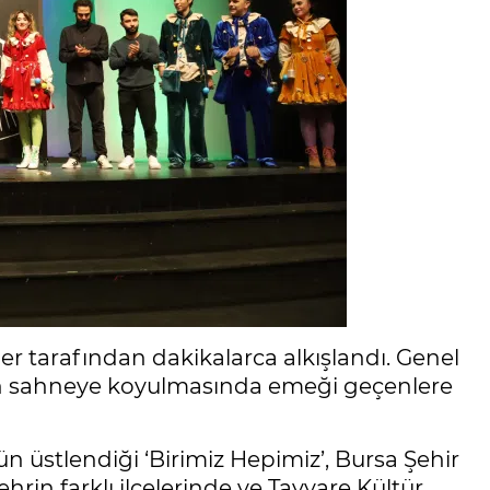
r tarafından dakikalarca alkışlandı. Genel
rin sahneye koyulmasında emeği geçenlere
 üstlendiği ‘Birimiz Hepimiz’, Bursa Şehir
rin farklı ilçelerinde ve Tayyare Kültür