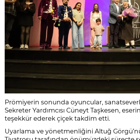
Prömiyerin sonunda oyuncular, sanatseverle
Sekreter Yardımcısı Cüneyt Taşkesen, ese
teşekkür ederek çiçek takdim etti.
Uyarlama ve yönetmenliğini Altuğ Görgü’nün
Tiyatrosu tarafından önümüzdeki süreçte şeh