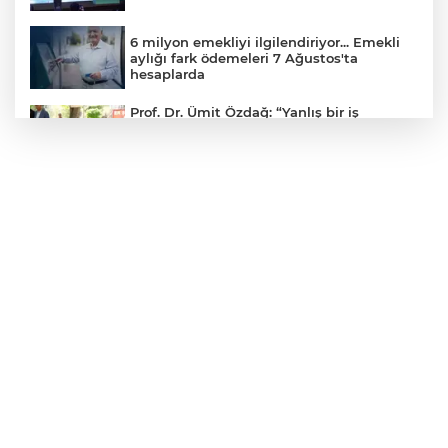
6 milyon emekliyi ilgilendiriyor... Emekli
aylığı fark ödemeleri 7 Ağustos'ta
hesaplarda
Prof. Dr. Ümit Özdağ: “Yanlış bir iş
yapılıyor biz de bu yanlış iş karşısında
Türk milletini uyarmaya devam
edeceğiz”
Bursa Açıkhava'da 'Cimri'ye alkış
yağmuru
TÜBİTAK'tan lisansüstü araştırmacılara
performans bursu çağrısı
Cumhurbaşkanı Erdoğan, Bahçeli'yi
Külliye'de kabul etti