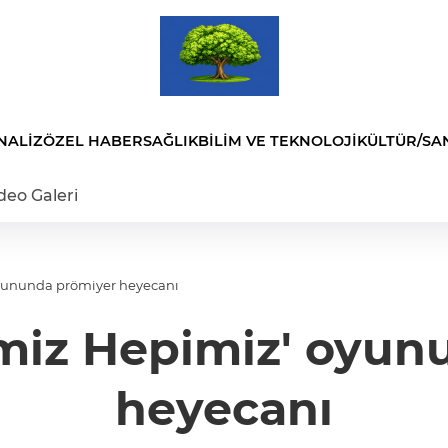
NALİZ
ÖZEL HABER
SAĞLIK
BİLİM VE TEKNOLOJİ
KÜLTÜR/SA
deo Galeri
miz' oyununda prömiyer heyecanı
imiz Hepimiz' oyu
heyecanı