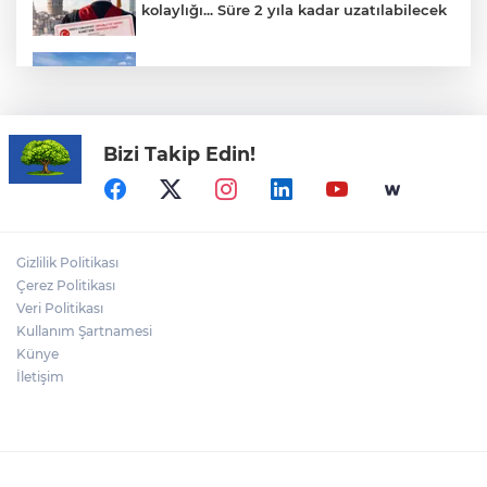
kolaylığı... Süre 2 yıla kadar uzatılabilecek
Yağış sonrası deniz uyarısı! Bulanık ve
kötü kokulu suda yüzmeyin
Bizi Takip Edin!
Yapay zekada onlarca uygulamanın
yerini tek asistan alabilir
Fındık alım fiyatları açıklandı... Alımlar 24
Gizlilik Politikası
Ağustos'ta başlıyor
Çerez Politikası
Veri Politikası
Kullanım Şartnamesi
ALİ BEKTAN yazdı: "ABD Türkiye’yi
Ortadoğu Ülkesi Yapıyor"
Künye
İletişim