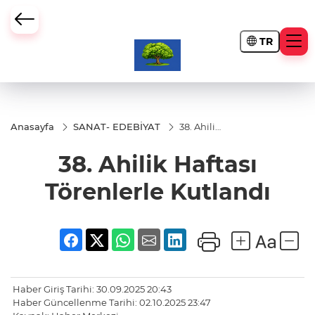
TR
Anasayfa
SANAT- EDEBİYAT
38. Ahilik
Haftası
Törenlerle
38. Ahilik Haftası
Kutlandı
Törenlerle Kutlandı
Haber Giriş Tarihi: 30.09.2025 20:43
Haber Güncellenme Tarihi: 02.10.2025 23:47