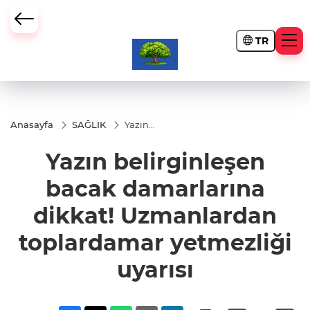
TR
Anasayfa
SAĞLIK
Yazın
belirginleşen
bacak
Yazın belirginleşen
damarlarına
dikkat!
Uzmanlardan
bacak damarlarına
toplardamar
yetmezliği
dikkat! Uzmanlardan
uyarısı
toplardamar yetmezliği
uyarısı