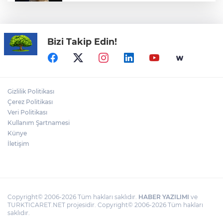
Financial Times: Trump "stratejik
aşağılanma" tuzağına düştü
Bizi Takip Edin!
CHP'de kongre hazırlıkları hızlandı... 8 ile
daha yeni il başkanı atandı
Cumhurbaşkanı Erdoğan’dan 'Terörsüz
Gizlilik Politikası
Türkiye' mesajı
Çerez Politikası
Veri Politikası
Kullanım Şartnamesi
Dervişoğlu: İhanet belgesini kabul
etmeyeceğiz
Künye
İletişim
Copyright© 2006-2026 Tüm hakları saklıdır.
HABER YAZILIMI
ve
TURKTICARET.NET projesidir. Copyright© 2006-2026 Tüm hakları
saklıdır.