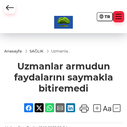
TR
Anasayfa
SAĞLIK
Uzmanlar
armudun
faydalarını
Uzmanlar armudun
saymakla
bitiremedi
faydalarını saymakla
bitiremedi