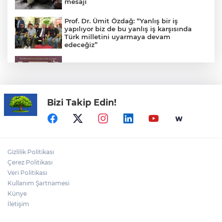
mesajı
Prof. Dr. Ümit Özdağ: “Yanlış bir iş
yapılıyor biz de bu yanlış iş karşısında
Türk milletini uyarmaya devam
edeceğiz”
CHP Grup Başkanvekili Kılıç’tan
'silahsızlanma' vurgusu
Bizi Takip Edin!
YÖK'ten uluslararası mezunlara ikamet
kolaylığı... Süre 2 yıla kadar uzatılabilecek
Görevden uzaklaştırılan Avcılar Belediye
Başkanı Utku Caner Çaykara hakkında
Gizlilik Politikası
tahliye kararı
Çerez Politikası
Veri Politikası
Kullanım Şartnamesi
Yağış sonrası deniz uyarısı! Bulanık ve
kötü kokulu suda yüzmeyin
Künye
İletişim