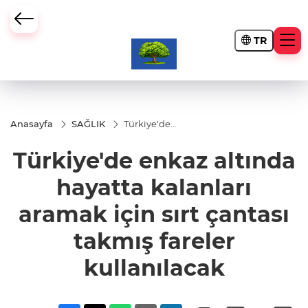
TR
Anasayfa
SAĞLIK
Türkiye'de
enkaz
altında
Türkiye'de enkaz altında
hayatta
kalanları
aramak için
hayatta kalanları
sırt çantası
takmış
aramak için sırt çantası
fareler
kullanılacak
takmış fareler
kullanılacak