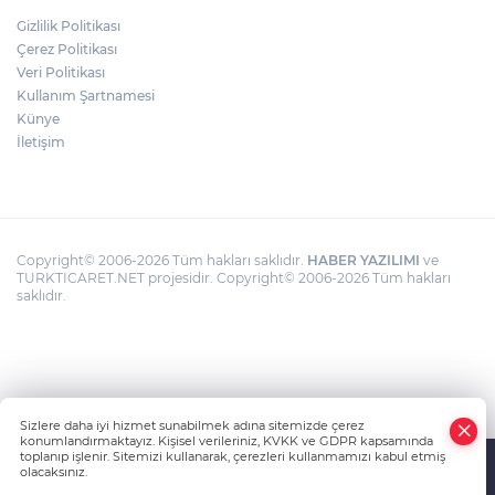
CHP Grup Başkanvekili Kılıç’tan
Gizlilik Politikası
'silahsızlanma' vurgusu
Çerez Politikası
Veri Politikası
Kullanım Şartnamesi
TÜBİTAK'tan lisansüstü araştırmacılara
performans bursu çağrısı
Künye
İletişim
Copyright© 2006-2026 Tüm hakları saklıdır.
HABER YAZILIMI
ve
TURKTICARET.NET projesidir. Copyright© 2006-2026 Tüm hakları
saklıdır.
Sizlere daha iyi hizmet sunabilmek adına sitemizde çerez
konumlandırmaktayız. Kişisel verileriniz, KVKK ve GDPR kapsamında
toplanıp işlenir. Sitemizi kullanarak, çerezleri kullanmamızı kabul etmiş
olacaksınız.
Anasayfa
Haber Ara
Yazarlar