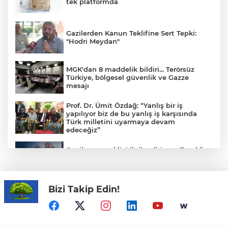
tek platformda
Gazilerden Kanun Teklifine Sert Tepki:
"Hodri Meydan"
MGK'dan 8 maddelik bildiri... Terörsüz
Türkiye, bölgesel güvenlik ve Gazze
mesajı
Prof. Dr. Ümit Özdağ: “Yanlış bir iş
yapılıyor biz de bu yanlış iş karşısında
Türk milletini uyarmaya devam
edeceğiz”
6 milyon emekliyi ilgilendiriyor... Emekli
aylığı fark ödemeleri 7 Ağustos'ta
hesaplarda
Bizi Takip Edin!
TOFAŞ’ın rakipleri belli oldu! İşte yeni
sezon fikstürü