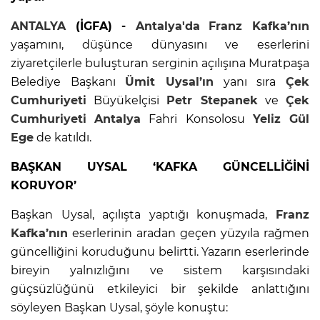
ANTALYA
(İGFA) -
Antalya'da
Franz Kafka’nın
yaşamını, düşünce dünyasını ve eserlerini
ziyaretçilerle buluşturan serginin açılışına Muratpaşa
Belediye Başkanı
Ümit Uysal’ın
yanı sıra
Çek
Cumhuriyeti
Büyükelçisi
Petr Stepanek
ve
Çek
Cumhuriyeti
Antalya
Fahri Konsolosu
Yeliz Gül
Ege
de katıldı.
BAŞKAN UYSAL ‘KAFKA GÜNCELLİĞİNİ
KORUYOR’
Başkan Uysal, açılışta yaptığı konuşmada,
Franz
Kafka’nın
eserlerinin aradan geçen yüzyıla rağmen
güncelliğini koruduğunu belirtti. Yazarın eserlerinde
bireyin yalnızlığını ve sistem karşısındaki
güçsüzlüğünü etkileyici bir şekilde anlattığını
söyleyen Başkan Uysal, şöyle konuştu: