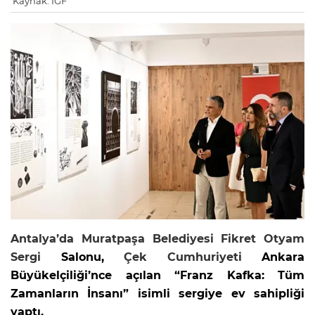
Kaynak: IGF
Antalya’da
Muratpaşa Belediyesi
Fikret Otyam
Sergi
Salonu,
Çek Cumhuriyeti
Ankara
Büyükelçiliği’nce açılan “Franz Kafka: Tüm
Zamanların İnsanı” isimli sergiye ev sahipliği
yaptı.