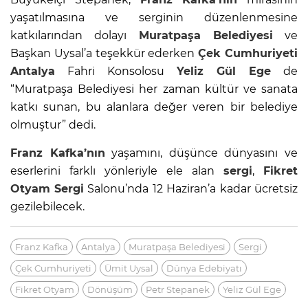
yaşatılmasına ve serginin düzenlenmesine
katkılarından dolayı
Muratpaşa Belediyesi
ve
Başkan Uysal’a teşekkür ederken
Çek Cumhuriyeti
Antalya
Fahri Konsolosu
Yeliz Gül Ege
de
“Muratpaşa Belediyesi her zaman kültür ve sanata
katkı sunan, bu alanlara değer veren bir belediye
olmuştur” dedi.
Franz Kafka’nın
yaşamını, düşünce dünyasını ve
eserlerini farklı yönleriyle ele alan
sergi
,
Fikret
Otyam
Sergi
Salonu’nda 12 Haziran’a kadar ücretsiz
gezilebilecek.
Franz Kafka
Antalya
Muratpaşa Belediyesi
Sergi
Çek Cumhuriyeti
Ümit Uysal
Dünya Edebiyatı
Fikret Otyam
Dönüşüm
Petr Stepanek
Yeliz Gül Ege