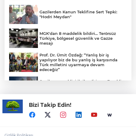
Gazilerden Kanun Teklifine Sert Tepki:
"Hodri Meydan"
MGK'dan 8 maddelik bildiri... Terörsüz
Türkiye, bölgesel güvenlik ve Gazze
mesajı
Prof. Dr. Ümit Özdağ: “Yanlış bir iş
yapılıyor biz de bu yanlış iş karşısında
Türk milletini uyarmaya devam
edeceğiz”
6 milyon emekliyi ilgilendiriyor... Emekli
aylığı fark ödemeleri 7 Ağustos'ta
hesaplarda
Bizi Takip Edin!
TOFAŞ’ın rakipleri belli oldu! İşte yeni
sezon fikstürü
CHP Grup Başkanvekili Kılıç’tan
Gizlilik Politikası
'silahsızlanma' vurgusu