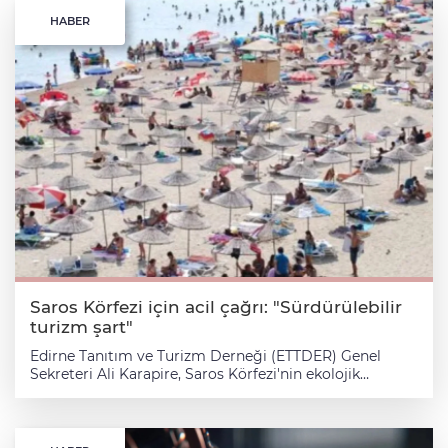
HABER
Saros Körfezi için acil çağrı: "Sürdürülebilir
turizm şart"
Edirne Tanıtım ve Turizm Derneği (ETTDER) Genel
Sekreteri Ali Karapire, Saros Körfezi'nin ekolojik
dengesinin korunması ve gelecek nesillere aktarılması
için bölgede sürdürülebilir turizm anlayışının
kararlılıkla uygulanması gerektiğini belirtti. ERDOĞAN
DEMİR EDİRNE (İGFA) - Edirne'nin Keşan ve Enez