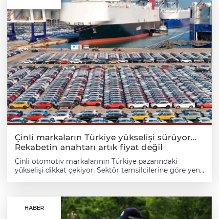
Çinli markaların Türkiye yükselişi sürüyor...
Rekabetin anahtarı artık fiyat değil
Çinli otomotiv markalarının Türkiye pazarındaki
yükselişi dikkat çekiyor. Sektör temsilcilerine göre yeni
dönemde başarı; düşük fiyatla değil, teknoloji, yatırım,
servis ağı ve kaliteyle mümkün olacak. İSTANBUL
(İGFA) - Türkiye otomotiv pazarında son yılların en
dikkat çekici gelişmelerinden biri Çinli markaların
HABER
yükselişi oldu. 2021 yılında binek otomobil pazarından