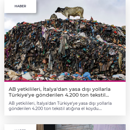
HABER
AB yetkilileri, İtalya'dan yasa dışı yollarla
Türkiye'ye gönderilen 4.200 ton tekstil
atığına el koydu.
AB yetkilileri, İtalya'dan Türkiye'ye yasa dışı yollarla
gönderilen 4.200 ton tekstil atığına el koydu.
Müfettişler, Türkiye'deki bir geri dönüşüm tesisine bağlı
bir depoda, çevre yasalarına uymayan 2.100 ton daha
tekstil atığı tespit etti. Bu arada Fransa, AB ülkelerini
aşırı hızlı moda konusunda daha sert önlemler almaya