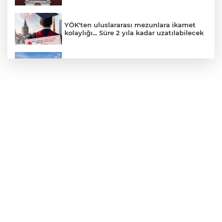
YÖK'ten uluslararası mezunlara ikamet
kolaylığı... Süre 2 yıla kadar uzatılabilecek
Yağış sonrası deniz uyarısı! Bulanık ve
kötü kokulu suda yüzmeyin
Yapay zekada onlarca uygulamanın
yerini tek asistan alabilir
Fındık alım fiyatları açıklandı... Alımlar 24
Ağustos'ta başlıyor
ALİ BEKTAN yazdı: "ABD Türkiye’yi
Ortadoğu Ülkesi Yapıyor"