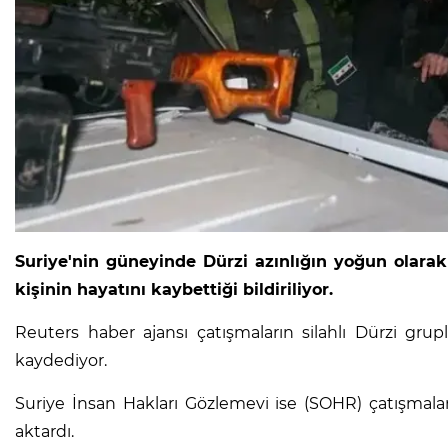
Suriye'nin güneyinde Dürzi azınlığın yoğun olara
kişinin hayatını kaybettiği bildiriliyor.
Reuters haber ajansı çatışmaların silahlı Dürzi gru
kaydediyor.
Suriye İnsan Hakları Gözlemevi ise (SOHR) çatışmal
aktardı.