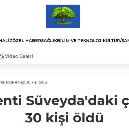
NALİZ
ÖZEL HABER
SAĞLIK
BİLİM VE TEKNOLOJİ
KÜLTÜR/SA
Video Galeri
malarda en az 30 kişi öldü
enti Süveyda'daki 
30 kişi öldü