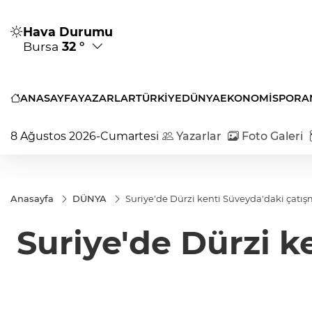
Hava Durumu
Bursa
32 °
ANASAYFA
YAZARLAR
TÜRKİYE
DÜNYA
EKONOMİ
SPOR
A
8 Ağustos 2026-Cumartesi
Yazarlar
Foto Galeri
Anasayfa
DÜNYA
Suriye'de Dürzi kenti Süveyda'daki çatış
Suriye'de Dürzi k