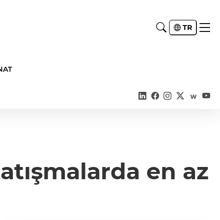
TR
NAT
çatışmalarda en az