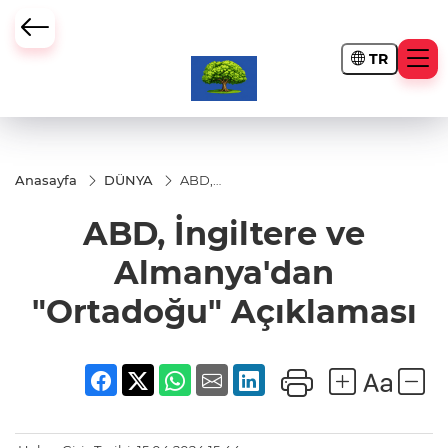
TR
Anasayfa
DÜNYA
ABD,
İngiltere ve
Almanya'dan
ABD, İngiltere ve
"Ortadoğu"
Açıklaması
Almanya'dan
"Ortadoğu" Açıklaması