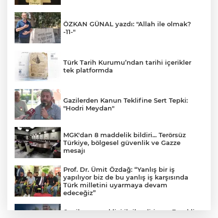
ÖZKAN GÜNAL yazdı: "Allah ile olmak?
-11-"
Türk Tarih Kurumu’ndan tarihi içerikler
tek platformda
Gazilerden Kanun Teklifine Sert Tepki:
"Hodri Meydan"
MGK'dan 8 maddelik bildiri... Terörsüz
Türkiye, bölgesel güvenlik ve Gazze
mesajı
Prof. Dr. Ümit Özdağ: “Yanlış bir iş
yapılıyor biz de bu yanlış iş karşısında
Türk milletini uyarmaya devam
edeceğiz”
6 milyon emekliyi ilgilendiriyor... Emekli