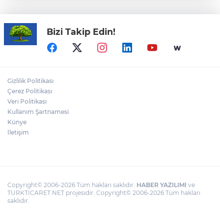
aylığı fark ödemeleri 7 Ağustos'ta
hesaplarda
Bizi Takip Edin!
TOFAŞ’ın rakipleri belli oldu! İşte yeni
sezon fikstürü
CHP Grup Başkanvekili Kılıç’tan
Gizlilik Politikası
'silahsızlanma' vurgusu
Çerez Politikası
Veri Politikası
Kullanım Şartnamesi
TÜBİTAK'tan lisansüstü araştırmacılara
performans bursu çağrısı
Künye
İletişim
Copyright© 2006-2026 Tüm hakları saklıdır.
HABER YAZILIMI
ve
TURKTICARET.NET projesidir. Copyright© 2006-2026 Tüm hakları
saklıdır.