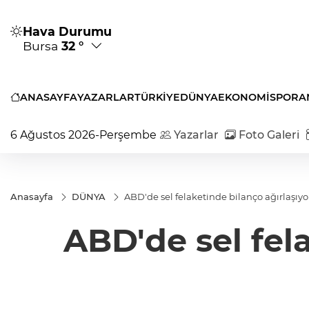
Hava Durumu
Bursa
32 °
ANASAYFA
YAZARLAR
TÜRKİYE
DÜNYA
EKONOMİ
SPOR
A
6 Ağustos 2026-Perşembe
Yazarlar
Foto Galeri
Anasayfa
DÜNYA
ABD'de sel felaketinde bilanço ağırlaşıyor
ABD'de sel fela