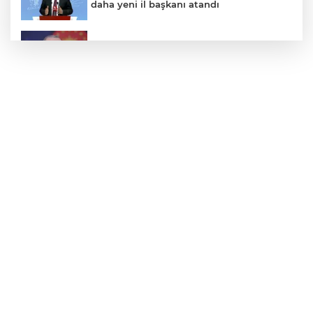
daha yeni il başkanı atandı
Cumhurbaşkanı Erdoğan’dan 'Terörsüz
Türkiye' mesajı
Dervişoğlu: İhanet belgesini kabul
etmeyeceğiz
Türk kahvesini asla böyle içmeyin:
Bilmeden yıllarca zehir içmişiz
Fiyatı 1 günde yarıya düştü: Üreticiler
durumdan şikayetçi