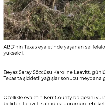
ABD'nin Texas eyaletinde yaşanan sel felake
yükseldi.
Beyaz Saray Sözcüsü Karoline Leavitt, gün
Texas’ta şiddetli yağışlar sonucu meydana gele
Özellikle eyaletin Kerr County bölgesini vura
belirten Leavitt, sahadaki durumun tehlikel