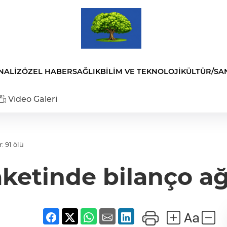
NALİZ
ÖZEL HABER
SAĞLIK
BİLİM VE TEKNOLOJİ
KÜLTÜR/SA
Video Galeri
: 91 ölü
ketinde bilanço ağı