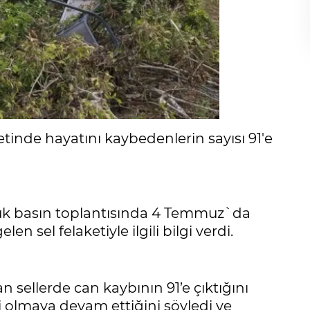
tinde hayatını kaybedenlerin sayısı 91'e
lük basın toplantısında 4 Temmuz`da
n sel felaketiyle ilgili bilgi verdi.
n sellerde can kaybının 91’e çıktığını
i olmaya devam ettiğini söyledi ve