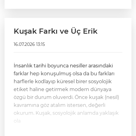
Kuşak Farkı ve Üç Erik
16.07.2026 13:15
İnsanlık tarihi boyunca nesiller arasındaki
farklar hep konuşulmuş olsa da bu farkları
harflerle kodlayıp küresel birer sosyolojik
etiket haline getirmek modern dünyaya
özgü bir durum oluverdi. Önce kuşak (nesil)
kavramına göz atalım istersen, değerli
okurum. Kuşak, sosyolojik anlamda yaklaşık
ola