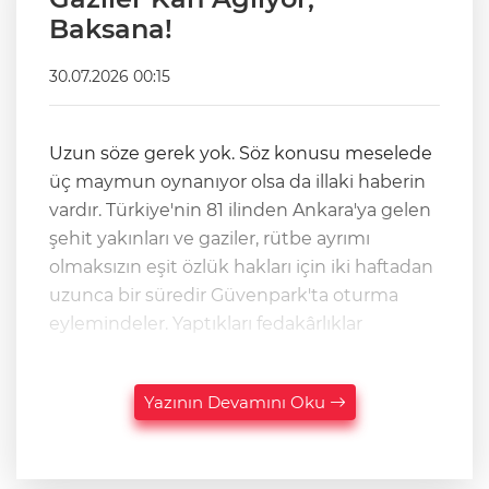
Baksana!
30.07.2026 00:15
Uzun söze gerek yok. Söz konusu meselede
üç maymun oynanıyor olsa da illaki haberin
vardır. Türkiye'nin 81 ilinden Ankara'ya gelen
şehit yakınları ve gaziler, rütbe ayrımı
olmaksızın eşit özlük hakları için iki haftadan
uzunca bir süredir Güvenpark'ta oturma
eylemindeler. Yaptıkları fedakârlıklar
Yazının Devamını Oku