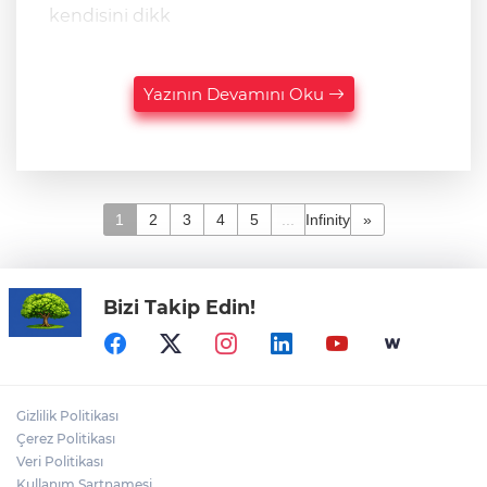
kendisini dikk
Yazının Devamını Oku
1
2
3
4
5
...
Infinity
»
Bizi Takip Edin!
Gizlilik Politikası
Çerez Politikası
Veri Politikası
Kullanım Şartnamesi