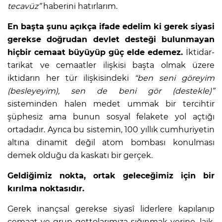
tecavüz”
haberini hatırlarım.
En başta şunu açıkça ifade edelim ki gerek siyasi
gerekse doğrudan devlet desteği bulunmayan
hiçbir cemaat büyüyüp güç elde edemez.
İktidar-
tarikat ve cemaatler ilişkisi başta olmak üzere
iktidarın her tür ilişkisindeki
“ben seni göreyim
(besleyeyim), sen de beni gör (destekle)”
sisteminden halen medet ummak bir tercihtir
şüphesiz ama bunun sosyal felakete yol açtığı
ortadadır. Ayrıca bu sistemin, 100 yıllık cumhuriyetin
altına dinamit değil atom bombası konulması
demek olduğu da kaskatı bir gerçek.
Geldiğimiz nokta, ortak geleceğimiz için bir
kırılma noktasıdır.
Gerek inançsal gerekse siyasî liderlere kapılanıp
cemaat ve grup gettolarımıza sığınmak yerine, laik,