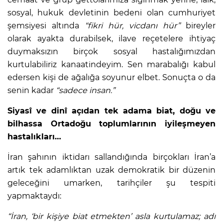
sosyal, hukuk devletinin bedeni olan cumhuriyet
şemsiyesi altında
“fikri hür, vicdanı hür”
bireyler
olarak ayakta durabilsek, ilave reçetelere ihtiyaç
duymaksızın birçok sosyal hastalığımızdan
kurtulabiliriz kanaatindeyim. Sen marabalığı kabul
edersen kişi de ağalığa soyunur elbet. Sonuçta o da
senin kadar
“sadece insan.”
Siyasî ve dinî açıdan tek adama biat, doğu ve
bilhassa Ortadoğu toplumlarının iyileşmeyen
hastalıkları…
İran şahının iktidarı sallandığında birçokları İran’a
artık tek adamlıktan uzak demokratik bir düzenin
geleceğini umarken, tarihçiler şu tespiti
yapmaktaydı:
“İran, ‘bir kişiye biat etmekten’ asla kurtulamaz; adı