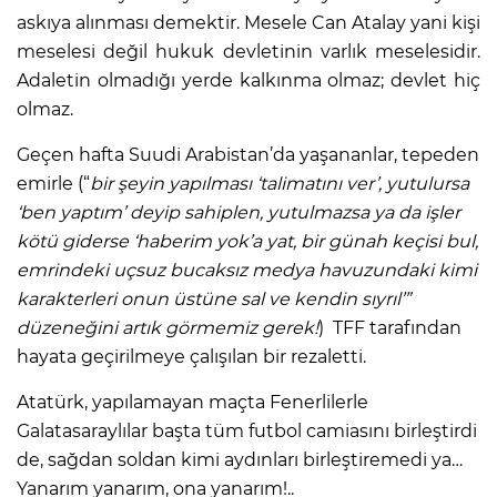
askıya alınması demektir. Mesele Can Atalay yani kişi
meselesi değil hukuk devletinin varlık meselesidir.
Adaletin olmadığı yerde kalkınma olmaz; devlet hiç
olmaz.
Geçen hafta Suudi Arabistan’da yaşananlar, tepeden
emirle (“
bir şeyin yapılması ‘talimatını ver’, yutulursa
‘ben yaptım’ deyip sahiplen, yutulmazsa ya da işler
kötü giderse ‘haberim yok’a yat, bir günah keçisi bul,
emrindeki uçsuz bucaksız medya havuzundaki kimi
karakterleri onun üstüne sal ve kendin sıyrıl’”
düzeneğini artık görmemiz gerek!
) TFF tarafından
hayata geçirilmeye çalışılan bir rezaletti.
Atatürk, yapılamayan maçta Fenerlilerle
Galatasaraylılar başta tüm futbol camiasını birleştirdi
de, sağdan soldan kimi aydınları birleştiremedi ya…
Yanarım yanarım, ona yanarım!..